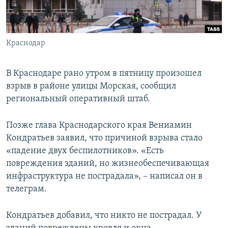
ПРИСОЕДИНЯЙТЕСЬ!
ПОБЕДИТЕЛЕЙ НЕ СУДЯТ?
КРЫМ.НЕПОКОРЕННЫЙ
Краснодар
ELIFBE
УКРАИНСКАЯ ПРОБЛЕМА КРЫМА
В Краснодаре рано утром в пятницу произошел
Все сайты RFE/RL
взрыв в районе улицы Морская, сообщил
региональный оперативный штаб.
Позже глава Краснодарского края Вениамин
Кондратьев заявил, что причиной взрыва стало
«падение двух беспилотников». «Есть
повреждения зданий, но жизнеобеспечивающая
инфраструктура не пострадала», – написал он в
телеграм.
Кондратьев добавил, что никто не пострадал. У