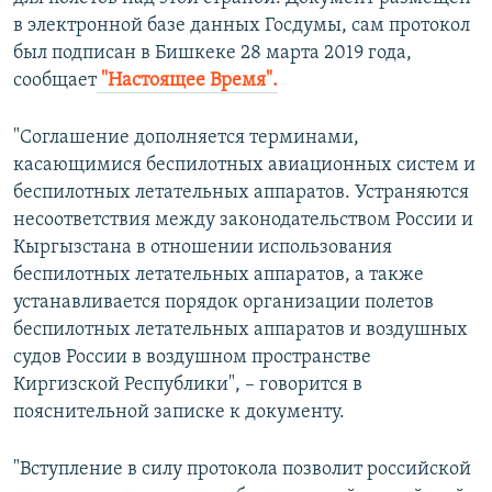
ПРИСОЕДИНЯЙТЕСЬ!
ПОБЕДИТЕЛЕЙ НЕ СУДЯТ?
в электронной базе данных Госдумы, сам протокол
был подписан в Бишкеке 28 марта 2019 года,
КРЫМ.НЕПОКОРЕННЫЙ
сообщает
"Настоящее Время".
ELIFBE
"Соглашение дополняется терминами,
УКРАИНСКАЯ ПРОБЛЕМА КРЫМА
касающимися беспилотных авиационных систем и
Все сайты RFE/RL
беспилотных летательных аппаратов. Устраняются
несоответствия между законодательством России и
Кыргызстана в отношении использования
беспилотных летательных аппаратов, а также
устанавливается порядок организации полетов
беспилотных летательных аппаратов и воздушных
судов России в воздушном пространстве
Киргизской Республики", – говорится в
пояснительной записке к документу.
"Вступление в силу протокола позволит российской