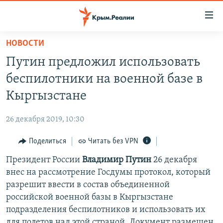
Доступность
ссылки
Вернуться
НОВОСТИ
к
НОВОСТИ
Путин предложил использовать
основному
СПЕЦПРОЕКТЫ
содержанию
беспилотники на военной базе в
ВОДА
Вернутся
ГРУЗ 200
Кыргызстане
к
ИСТОРИЯ
КАРТА ВОЕННЫХ ОБЪЕКТОВ КРЫМА
главной
26 декабря 2019, 10:30
ЕЩЕ
11 ЛЕТ ОККУПАЦИИ КРЫМА. 11 ИСТОРИЙ СОПРОТИВЛЕНИЯ
навигации
Вернутся
Поделиться
Читать без VPN
РАДІО СВОБОДА
ИНТЕРАКТИВ
к
Президент России
Владимир Путин
26 декабря
КАК ОБОЙТИ БЛОКИРОВКУ
ИНФОГРАФИКА
поиску
внес на рассмотрение Госдумы протокол, который
ТЕЛЕПРОЕКТ КРЫМ.РЕАЛИИ
разрешит ввести в состав объединенной
Українською
российской военной базы в Кыргызстане
СОВЕТЫ ПРАВОЗАЩИТНИКОВ
Qırımtatar
подразделения беспилотников и использовать их
ПРОПАВШИЕ БЕЗ ВЕСТИ
для полетов над этой страной. Документ размещен