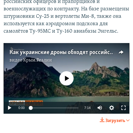
российских офицеров и прапорщиков и
военнослужащих по контракту. На базе размещены
штурмовики Су-25 и вертолеты Ми-8, также она
используется как аэродромом подскока для
самолётов Ту-95МС и Ту-160 авиабазы Энгельс.
Как украинские дроны обходят российскую ПВО | Крым.Реалии ТВ (видео)
видео
Крым.Реалии
No media source currently available
0:00
7:14
Загрузить