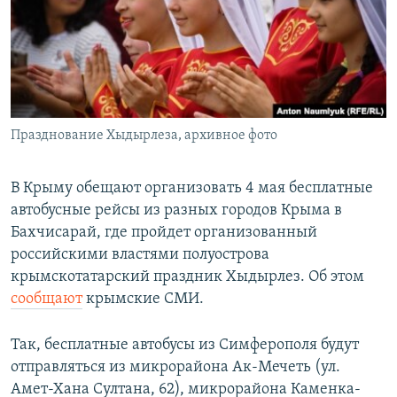
ПРИСОЕДИНЯЙТЕСЬ!
ПОБЕДИТЕЛЕЙ НЕ СУДЯТ?
КРЫМ.НЕПОКОРЕННЫЙ
ELIFBE
УКРАИНСКАЯ ПРОБЛЕМА КРЫМА
Все сайты RFE/RL
Празднование Хыдырлеза, архивное фото
В Крыму обещают организовать 4 мая бесплатные
автобусные рейсы из разных городов Крыма в
Бахчисарай, где пройдет организованный
российскими властями полуострова
крымскотатарский праздник Хыдырлез. Об этом
сообщают
крымские СМИ.
Так, бесплатные автобусы из Симферополя будут
отправляться из микрорайона Ак-Мечеть (ул.
Амет-Хана Султана, 62), микрорайона Каменка-