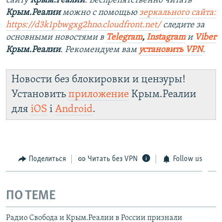
сайту
Крым.Реалии
. Беспрепятственно читать
Крым.Реалии
можно с помощью
зеркального сайта:
https://d3k1pbwgxg2hno.cloudfront.net/
следите за
основными новостями в
Telegram
,
Instagram
и
Viber
Крым.Реалии
. Рекомендуем вам
установить VPN
.
Новости без блокировки и цензуры!
Установить
приложение
Крым.Реалии
для
iOS
і
Android
.
Поделиться
Читать без VPN
Follow us
ПО ТЕМЕ
Радио Свобода и Крым.Реалии в России признали