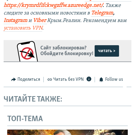
https://krymrdfifckwgzffw.azureedge.net/
. ​
Также
следите за основными новостями в
Telegram
,
Instagram
и
Viber
Крым.Реалии. Рекомендуем вам
установить
VPN
.
Сайт заблокирован?
читать >
Обойдите блокировку!
Поделиться
Читать без VPN
Follow us
ЧИТАЙТЕ ТАКЖЕ:
ТОП-ТЕМА