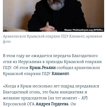
ПРИСОЕДИНЯЙТЕСЬ!
ПОБЕДИТЕЛЕЙ НЕ СУДЯТ?
КРЫМ.НЕПОКОРЕННЫЙ
ELIFBE
УКРАИНСКАЯ ПРОБЛЕМА КРЫМА
Все сайты RFE/RL
Архиепископ Крымской епархии ПЦУ Климент, архивное
фото
В этом году не ожидается передача Благодатного
огня из Иерусалима в приходы Крымской епархии
ПЦУ. Об этом
Крым.Реалии
сообщил архиепископ
Крымской епархии ПЦУ
Климент
.
«Когда в Крым несколько лет подряд передавался
Благодатный огонь, это была инициатива и
желание председателя (на тот момент –
КР
)
Херсонской ОГА
Андрея Гордеева
. Он