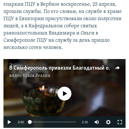
епархии ПЦУ в Вербное воскресенье, 25 апреля,
прошли службы. По его словам, на службе в храме
ПЦУ в Евпатории присутствовали около полусотни
людей, а в Кафедральном соборе святых
равноапостольных Владимира и Ольги в
Симферополе ПЦУ на службу за день пришло
несколько сотен человек.
В Симферополь привезли Благодатный огонь из Иерусалима (видео)
видео
Крым.Реалии
No media source currently available
0:00
2:16