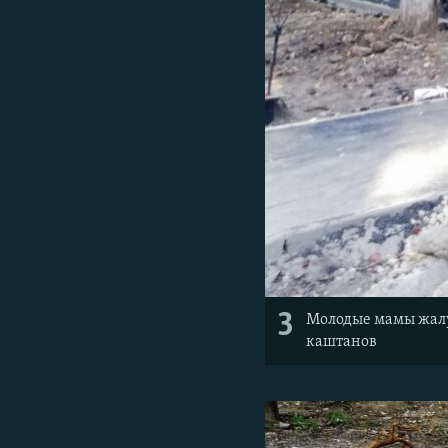
3
Молодые мамы жалую
каштанов