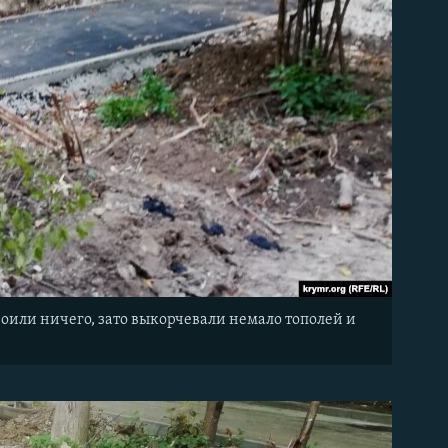
оили ничего, зато выкорчевали немало тополей и