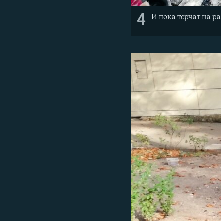
4
И пока торчат на 