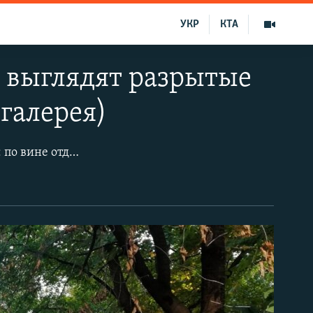
УКР
КТА
к выглядят разрытые
галерея)
Чиновники российской администрации Симферополя вынуждены признать: по вине отдельных подрядчиков начатое с весны «благоустройство» придомовых территорий затянулось. К самому ремонту немало нареканий со стороны горожан.