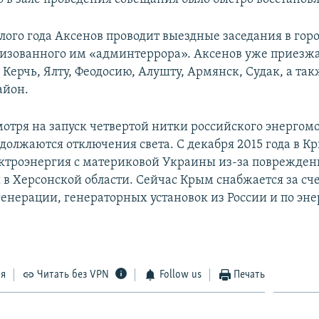
лого года Аксенов проводит выездные заседания в гор
изованного им «админтеррора». Аксенов уже приезжа
Керчь, Ялту, Феодосию, Алушту, Армянск, Судак, а так
айон.
мотря на запуск четвертой нитки российского энергом
одолжаются отключения света. С декабря 2015 года в К
ектроэнергия с материковой Украины из-за поврежден
 в Херсонской области. Сейчас Крым снабжается за сч
генерации, генераторных установок из России и по эне
ся
Читать без VPN
Follow us
Печать