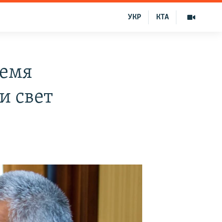
УКР
КТА
ремя
и свет