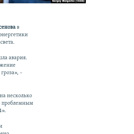
сенова
в
 энергетики
света.
шла авария.
бжение
гроза», –
 на несколько
о проблемным
4».
и
ено.