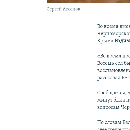
Сергей Аксенов
Во время вые
Черноморском
Крыма
Вадим
«Во время пр
Восемь сел б
восстановлено
рассказал Бел
Сообщается, 
минут была п
вопросам Чер
По словам Бе
электричеств