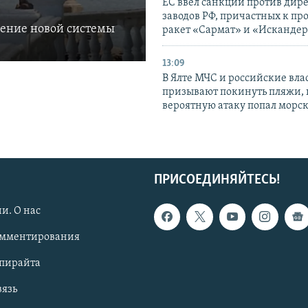
ЕС ввел санкции против дир
заводов РФ, причастных к пр
ление новой системы
ракет «Сармат» и «Исканде
13:09
В Ялте МЧС и российские вла
призывают покинуть пляжи, 
вероятную атаку попал морс
ПРИСОЕДИНЯЙТЕСЬ!
и. О нас
омментирования
опирайта
вязь