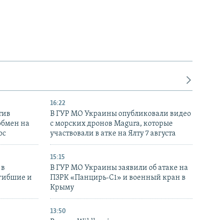
16:22
тив
В ГУР МО Украины опубликовали видео
обмен на
с морских дронов Magura, которые
ос
участвовали в атке на Ялту 7 августа
15:15
 в
В ГУР МО Украины заявили об атаке на
огибшие и
ПЗРК «Панцирь-С1» и военный кран в
Крыму
13:50