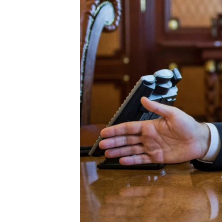
ПОБЕДИТЕЛЕЙ НЕ СУДЯТ?
КРЫМ.НЕПОКОРЕННЫЙ
ELIFBE
УКРАИНСКАЯ ПРОБЛЕМА КРЫМА