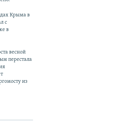
одах Крыма в
л с
же в
оста весной
рым перестала
ия
ет
ргомосту из