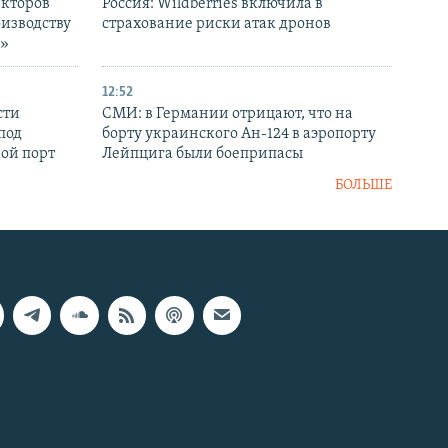
екторов
Россия: Wildberries включила в
оизводству
страхование риски атак дронов
р»
12:52
сти
СМИ: в Германии отрицают, что на
под
борту украинского Ан-124 в аэропорту
кой порт
Лейпцига были боеприпасы
БОЛЬШЕ