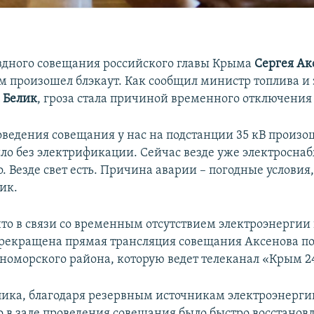
здного совещания российского главы Крыма
Сергея Ак
 произошел блэкаут. Как сообщил министр топлива и
 Белик
, гроза стала причиной временного отключения 
оведения совещания у нас на подстанции 35 кВ произо
ыло без электрификации. Сейчас везде уже электросна
. Везде свет есть. Причина аварии – погодные условия, 
ик.
что в связи со временным отсутствием электроэнергии
рекращена прямая трансляция совещания Аксенова п
номорского района, которую ведет телеканал «Крым 2
лика, благодаря резервным источникам электроэнерги
о в зале проведения совещания было быстро восстановл