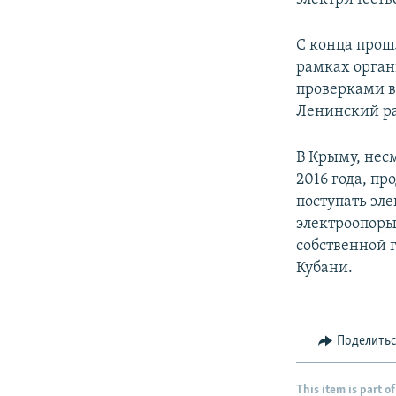
С конца прош
рамках орган
проверками в 
Ленинский р
В Крыму, нес
2016 года, пр
поступать эл
электроопоры
собственной 
Кубани.
Поделить
This item is part of