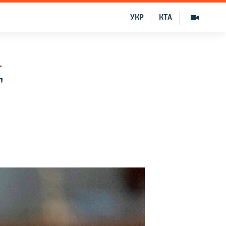
УКР
КТА
Д