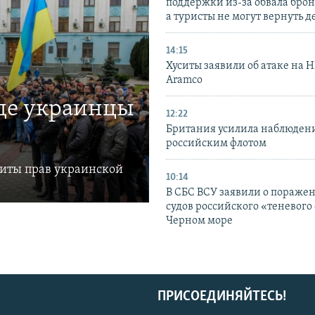
поддержки из-за обвала бро
а туристы не могут вернуть д
14:15
Хуситы заявили об атаке на 
Aramco
где украинцы
12:22
Британия усилила наблюдени
российским флотом
щиты прав украинской
10:14
В СБС ВСУ заявили о пораже
судов российского «теневого 
Черном море
ПРИСОЕДИНЯЙТЕСЬ!