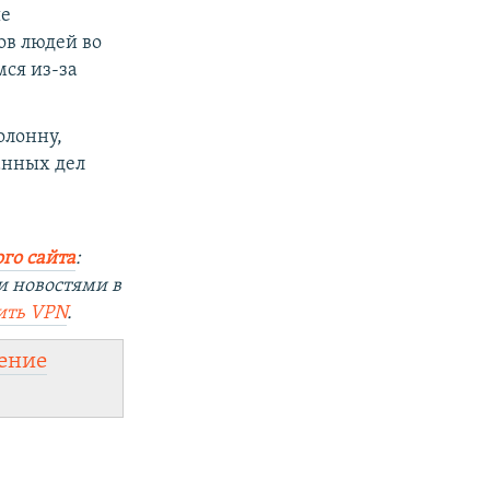
ые
ов людей во
ся из-за
олонну,
анных дел
го сайта
:
и новостями в
ить
VPN
.
ение