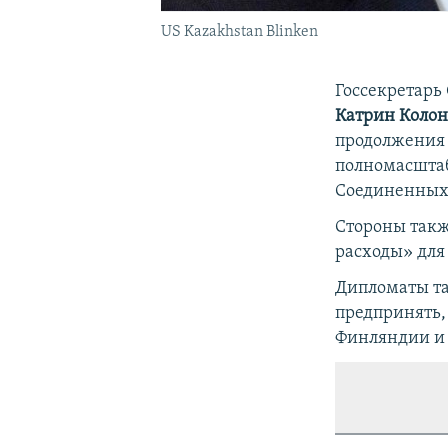
US Kazakhstan Blinken
Госсекретар
Катрин Коло
продолжения 
полномасштаб
Соединенных
Стороны такж
расходы» для
Дипломаты та
предпринять,
Финляндии и 