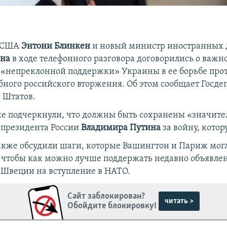
ь США
Энтони Блинкен
и новый министр иностранных 
нна
в ходе телефонного разговора договорились о важн
«непреклонной поддержки» Украины в ее борьбе про
ного российского вторжения. Об этом сообщает Госде
 Штатов.
е подчеркнули, что должны быть сохранены «значит
 президента России
Владимира Путина
за войну, котор
кже обсудили шаги, которые Вашингтон и Париж мог
 чтобы как можно лучше поддержать недавно объявле
Швеции на вступление в НАТО.
Сайт заблокирован?
читать >
Обойдите блокировку!