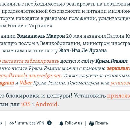
ласились с необходимостью реагировать на неотложн
в продовольственной безопасности и питании миллион
оторые находятся в уязвимом положении, усиливающем
ны России в Украине».
ранции
Эмманюэль Макрон
20 мая назначил Катрин К
тавшую послом в Великобритании, министром иностр
 заменила на этом посту
Жан-Ива Ле Дриана
.
 пытается заблокировать
доступ к сайту
Крым.Реалии
.
венно читать Крым.Реалии можно с помощью
зеркально
goncflxmssla.azureedge.net
.
Также следите за основным
tagram
и
Viber
Крым.Реалии. Рекомендуем вам
установ
ез блокировки и цензуры! Установить
прилож
лии для
iOS
і
Android
.
ся
Читать без VPN
Follow us
Печать