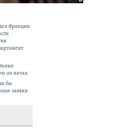
дел Франции
ости
тив
партамент
ельные
ую он начал.
ли бы
нные заявки