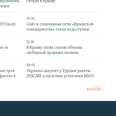
нирований,
склада в Крыму
еньги
13:33
НПЗ Saudi
Сайт и социальные сети «Крымской
солидарности» стали недоступны
11:18
е за
В Крыму снова снизят объемы
свободной продажи топлива
09:05
нии трех
Украина закупит у Турции ракеты
флота» в
ATACMS и пусковые установки M270
БОЛЬШЕ