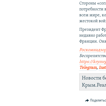
Стороны «сог
потребности 
всем мире, к
жестокой вой
Президент Ф
недавно рабо
Франции. Она
Роскомнадзор
Беспрепятст
https://krymr
Telegram
,
Ins
Новости б
Крым.Реа
Поделить