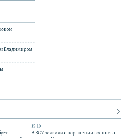
рокой
ны Владимиром
ны
15:10
бует
В ВСУ заявили о поражении военного