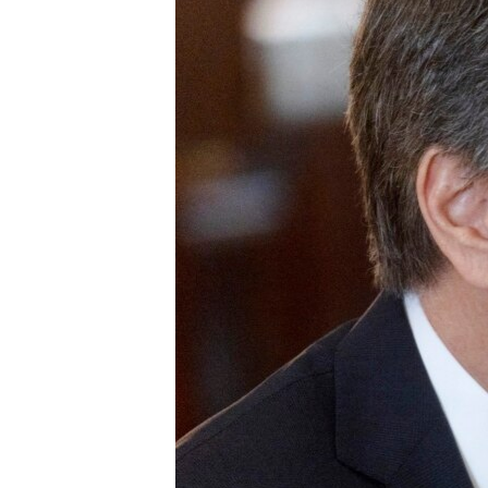
ПОБЕДИТЕЛЕЙ НЕ СУДЯТ?
КРЫМ.НЕПОКОРЕННЫЙ
ELIFBE
УКРАИНСКАЯ ПРОБЛЕМА КРЫМА