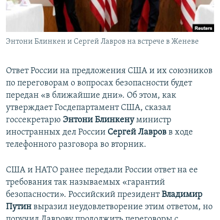
ПРИСОЕДИНЯЙТЕСЬ!
ПОБЕДИТЕЛЕЙ НЕ СУДЯТ?
КРЫМ.НЕПОКОРЕННЫЙ
Энтони Блинкен и Сергей Лавров на встрече в Женеве
ELIFBE
УКРАИНСКАЯ ПРОБЛЕМА КРЫМА
Ответ России на предложения США и их союзников
Все сайты RFE/RL
по переговорам о вопросах безопасности будет
передан «в ближайшие дни». Об этом, как
утверждает Госдепартамент США, сказал
госсекретарю
Энтони Блинкену
министр
иностранных дел России
Сергей Лавров
в ходе
телефонного разговора во вторник.
США и НАТО ранее передали России ответ на ее
требования так называемых «гарантий
безопасности». Российский президент
Владимир
Путин
выразил неудовлетворение этим ответом, но
поручил Лаврову продолжить переговоры с