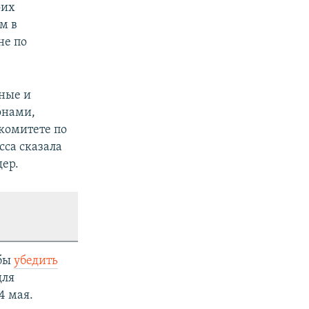
оих
м в
не по
яные и
онами,
комитете по
са сказала
ер.
обы
убедить
для
4 мая.