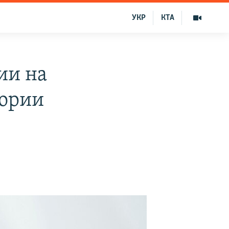
УКР
КТА
ии на
тории