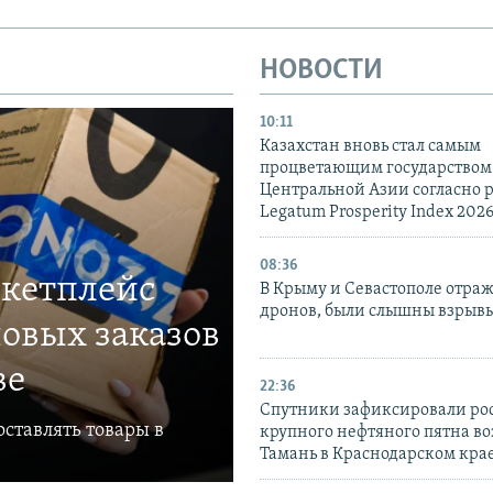
НОВОСТИ
10:11
Казахстан вновь стал самым
процветающим государством
Центральной Азии согласно 
Legatum Prosperity Index 202
08:36
ркетплейс
В Крыму и Севастополе отраж
дронов, были слышны взрыв
овых заказов
ве
22:36
Спутники зафиксировали ро
ставлять товары в
крупного нефтяного пятна во
Тамань в Краснодарском кра