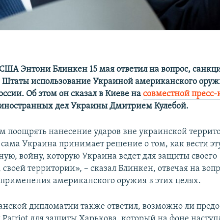
 США Энтони Блинкен 15 мая ответил на вопрос, санк
Штаты использование Украиной американского оруж
ссии. Об этом он сказал в Киеве на
совместной пресс
иностранных дел Украины Дмитрием Кулебой.
 поощрять нанесение ударов вне украинской террито
 сама Украина принимает решение о том, как вести эту
ную, войну, которую Украина ведет для защиты своего
 своей территории», – сказал Блинкен, отвечая на вопр
применения американского оружия в этих целях.
анской дипломатии также ответил, возможно ли пред
Patriot для защиты Харькова, который на фоне наступ