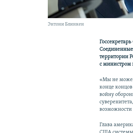
Энтони Блинкен
Госсекретарь
Соединенные 
территории Ро
с министром 
«Мы не можем
конце концов
войну оборон
суверенитета,
возможности 
Глава америк
США системы 