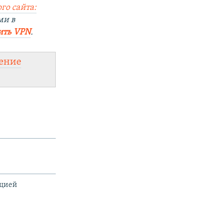
го сайта:
ми в
ить
VPN
.
ение
ацией