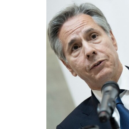
ПОБЕДИТЕЛЕЙ НЕ СУДЯТ?
КРЫМ.НЕПОКОРЕННЫЙ
ELIFBE
УКРАИНСКАЯ ПРОБЛЕМА КРЫМА