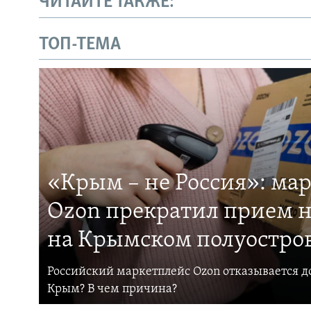
ЧИТАЙТЕ ТАКЖЕ:
ТОП-ТЕМА
«Крым – не Россия»: ма
Ozon прекратил прием н
на Крымском полуостро
Российский маркетплейс Ozon отказывается до
Крым? В чем причина?