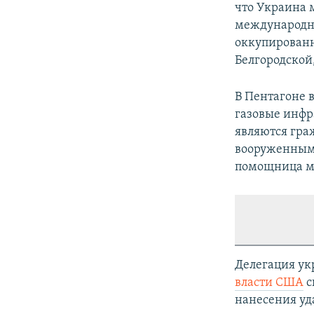
что Украина 
международно
оккупированн
Белгородской
В Пентагоне 
газовые инфр
являются гра
вооруженным 
помощница ми
Делегация ук
власти США
с
нанесения уда