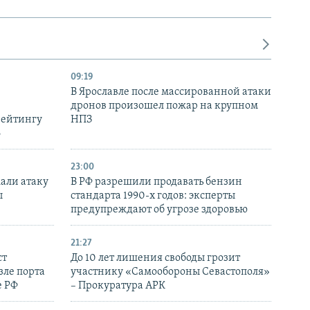
09:19
В Ярославле после массированной атаки
дронов произошел пожар на крупном
рейтингу
НПЗ
6
23:00
али атаку
В РФ разрешили продавать бензин
ы
стандарта 1990-х годов: эксперты
предупреждают об угрозе здоровью
21:27
ст
До 10 лет лишения свободы грозит
зле порта
участнику «Самообороны Севастополя»
е РФ
– Прокуратура АРК