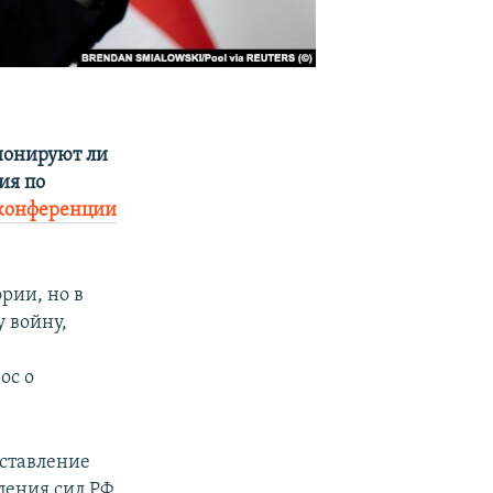
ционируют ли
ия по
-конференции
рии, но в
 войну,
ос о
оставление
ления сил РФ