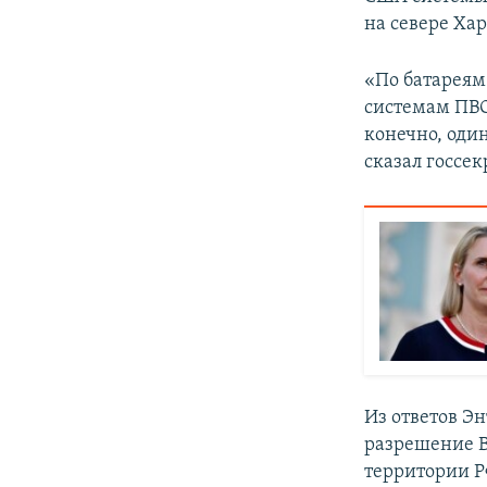
на севере Ха
«По батареям
системам ПВО,
конечно, оди
сказал госсе
Из ответов Э
разрешение 
территории Р