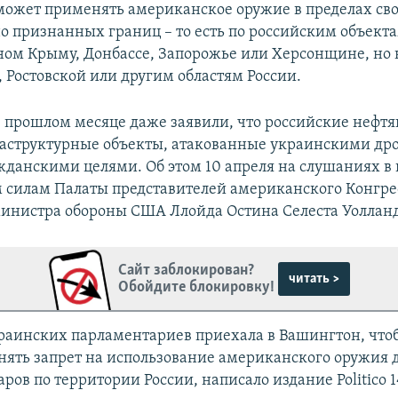
может применять американское оружие в пределах св
 признанных границ – то есть по российским объекта
ом Крыму, Донбассе, Запорожье или Херсонщине, но 
, Ростовской или другим областям России.
в прошлом месяце даже заявили, что российские нефт
аструктурные объекты, атакованные украинскими др
жданскими целями. Об этом 10 апреля на слушаниях в 
силам Палаты представителей американского Конгрес
нистра обороны США Ллойда Остина Селеста Уолланд
Сайт заблокирован?
читать >
Обойдите блокировку!
раинских парламентариев приехала в Вашингтон, чт
нять запрет на использование американского оружия 
ров по территории России, написало издание Politico 1