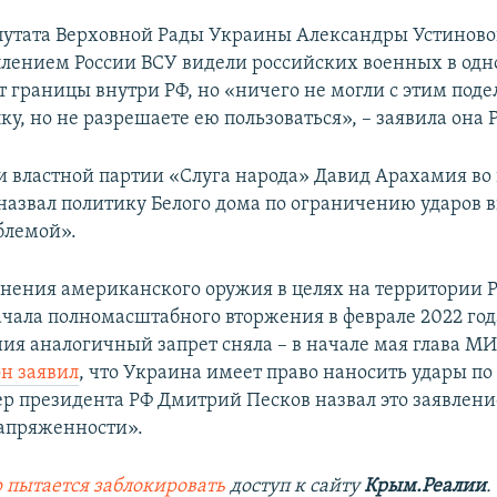
путата Верховной Рады Украины Александры Устиново
лением России ВСУ видели российских военных в одн
т границы внутри РФ, но «ничего не могли с этим поде
ку, но не разрешаете ею пользоваться», – заявила она Po
и властной партии «Слуга народа» Давид Арахамия во
назвал политику Белого дома по ограничению ударов 
блемой».
нения американского оружия в целях на территории 
начала полномасштабного вторжения в феврале 2022 год
ия аналогичный запрет сняла – в начале мая глава М
н заявил
, что Украина имеет право наносить удары п
ер президента РФ Дмитрий Песков назвал это заявлен
апряженности».
 пытается заблокировать
доступ к сайту
Крым.Реалии
.