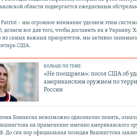
рьковской области подвергается ежедневным обстрела
 Patriot – мы огромное внимание уделяем этим систем
 делаем все для того, чтобы доставить их в Украину. Х
н из самых важных приоритетов, мы активно занимаем
кретарь США.
БОЛЬШЕ ПО ТЕМЕ:
«Не поощряем»: посол США об уд
американским оружием по терр
России
нтони Блинкена невозможно однозначно понять, означа
Вашингтона на применение именно американского ор
Ф. До сих пор официальная позиция Вашингтона заключ