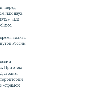
й, перед
ом или двух
лать». «Вы
litico.
 время визита
внутри России
России
а. При этом
ИД страны
о территории
ие «прямой