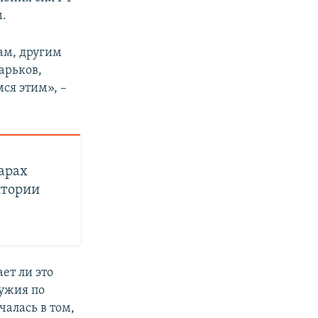
м.
ам, другим
арьков,
ся этим», –
арах
итории
ет ли это
ужия по
алась в том,