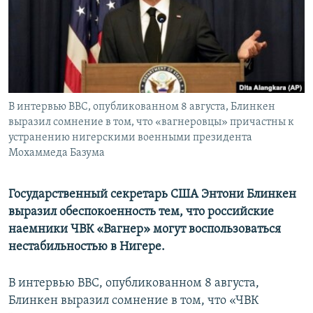
ПРИСОЕДИНЯЙТЕСЬ!
ПОБЕДИТЕЛЕЙ НЕ СУДЯТ?
КРЫМ.НЕПОКОРЕННЫЙ
ELIFBE
УКРАИНСКАЯ ПРОБЛЕМА КРЫМА
Все сайты RFE/RL
В интервью BBC, опубликованном 8 августа, Блинкен
выразил сомнение в том, что «вагнеровцы» причастны к
устранению нигерскими военными президента
Мохаммеда Базума
Государственный секретарь США Энтони Блинкен
выразил обеспокоенность тем, что российские
наемники ЧВК «Вагнер» могут воспользоваться
нестабильностью в Нигере.
В интервью BBC, опубликованном 8 августа,
Блинкен выразил сомнение в том, что «ЧВК