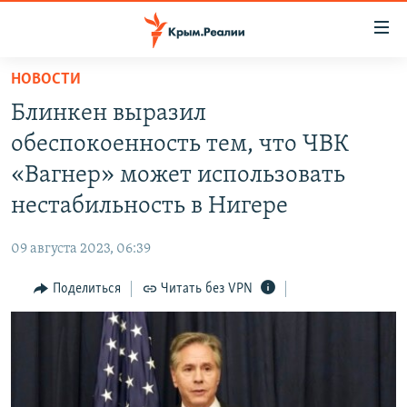
Доступность
ссылки
Вернуться
НОВОСТИ
к
НОВОСТИ
Блинкен выразил
основному
СПЕЦПРОЕКТЫ
содержанию
обеспокоенность тем, что ЧВК
ВОДА
Вернутся
ГРУЗ 200
«Вагнер» может использовать
к
ИСТОРИЯ
КАРТА ВОЕННЫХ ОБЪЕКТОВ КРЫМА
нестабильность в Нигере
главной
ЕЩЕ
11 ЛЕТ ОККУПАЦИИ КРЫМА. 11 ИСТОРИЙ СОПРОТИВЛЕНИЯ
навигации
09 августа 2023, 06:39
Вернутся
РАДІО СВОБОДА
ИНТЕРАКТИВ
к
Поделиться
Читать без VPN
КАК ОБОЙТИ БЛОКИРОВКУ
ИНФОГРАФИКА
поиску
ТЕЛЕПРОЕКТ КРЫМ.РЕАЛИИ
Українською
СОВЕТЫ ПРАВОЗАЩИТНИКОВ
Qırımtatar
ПРОПАВШИЕ БЕЗ ВЕСТИ