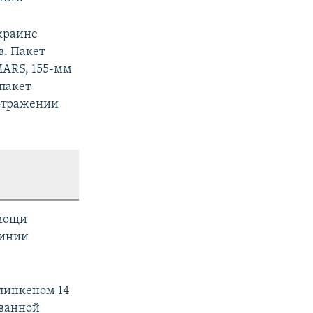
краине
в. Пакет
MARS, 155-мм
 пакет
 отражении
омощи
линии
Блинкеном 14
ованной