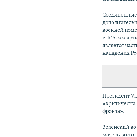
Соединенные 
дополнительн
военной помо
и 105-мм арт
является час
нападения Ро
Президент Ук
«критически 
фронта».
Зеленский во
мая заявил о