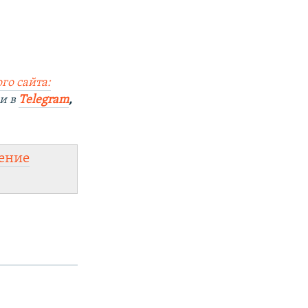
го сайта:
и в
Telegram
,
ение