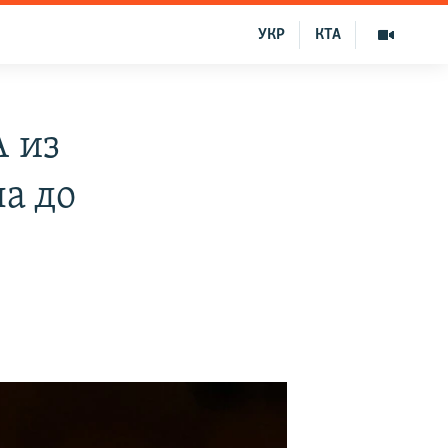
УКР
КТА
 из
а до