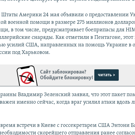
Штаты Америки 24 мая объявили о предоставлении У
ой военной помощи в размере 275 миллионов долларо
щи, в том числе, предусматривает боеприпасы для HI
иллерийские снаряды. Как отметили в Пентагоне, этот
тью усилий США, направленных на помощь Украине в
ссии под Харьковом.
Сайт заблокирован?
читать >
Обойдите блокировку!
раины Владимир Зеленский заявил, что этот пакет п
важен именно сейчас, когда враг усилил атаки вдоль 
 время встречи в Киеве с госсекретарем США Энтони 
 необходимости скорейшего отправления ранее соглас