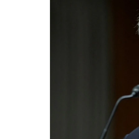
ПОБЕДИТЕЛЕЙ НЕ СУДЯТ?
КРЫМ.НЕПОКОРЕННЫЙ
ELIFBE
УКРАИНСКАЯ ПРОБЛЕМА КРЫМА