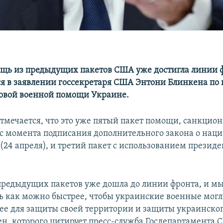
щь из предыдущих пакетов США уже достигла линии ф
ся в заявлении госсекретаря США Энтони Блинкена по 
овой военной помощи Украине.
отмечается, что это уже пятый пакет помощи, санкци
с момента подписания дополнительного закона о нац
(24 апреля), и третий пакет с использованием презид
редыдущих пакетов уже дошла до линии фронта, и мы
 как можно быстрее, чтобы украинские военные мог
 ее для защиты своей территории и защиты украинског
ен, которого цитирует пресс-служба Госдепартамента 