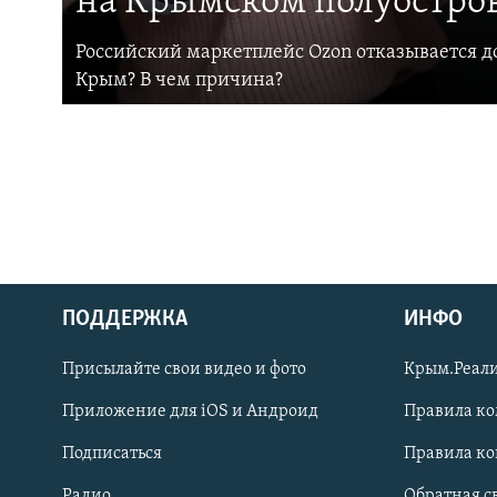
на Крымском полуостро
Российский маркетплейс Ozon отказывается до
Крым? В чем причина?
ПОДДЕРЖКА
ИНФО
Українською
Присылайте свои видео и фото
Крым.Реали
Qırımtatar
Приложение для iOS и Андроид
Правила к
Подписаться
Правила к
ПРИСОЕДИНЯЙТЕСЬ!
Радио
Обратная с