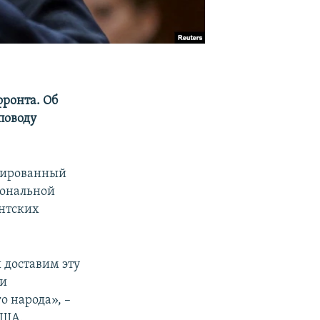
ронта. Об
поводу
онированный
иональной
ентских
 доставим эту
ли
о народа», –
США.