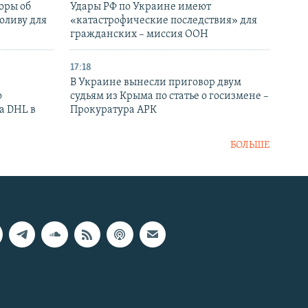
оры об
Удары РФ по Украине имеют
оливу для
«катастрофические последствия» для
гражданских – миссия ООН
17:18
В Украине вынесли приговор двум
о
судьям из Крыма по статье о госизмене –
а DHL в
Прокуратура АРК
БОЛЬШЕ