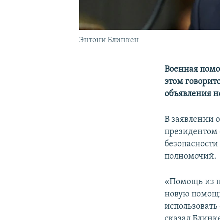
Энтони Блинкен
Военная помо
этом говорит
объявления н
В заявлении 
президентом 
безопасности 
полномочий.
«Помощь из п
новую помощь
использовать
сказал Блинк