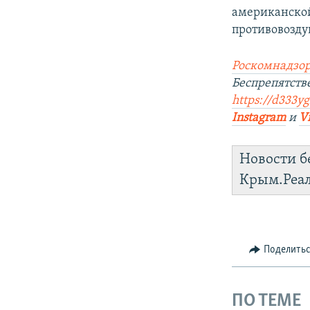
американской
противовозду
Роскомнадзор
Беспрепятств
https://d333yg
Instagram
и
V
Новости б
Крым.Реа
Поделить
ПО ТЕМЕ