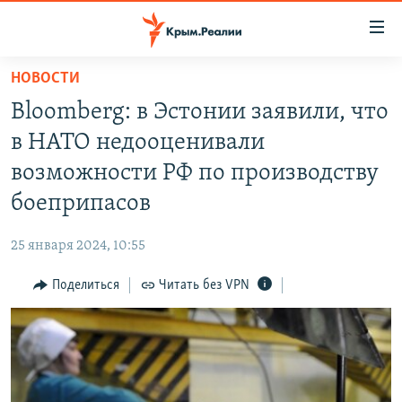
Доступность
ссылки
Вернуться
НОВОСТИ
к
НОВОСТИ
Bloomberg: в Эстонии заявили, что
основному
СПЕЦПРОЕКТЫ
содержанию
в НАТО недооценивали
ВОДА
Вернутся
ГРУЗ 200
возможности РФ по производству
к
ИСТОРИЯ
КАРТА ВОЕННЫХ ОБЪЕКТОВ КРЫМА
боеприпасов
главной
ЕЩЕ
11 ЛЕТ ОККУПАЦИИ КРЫМА. 11 ИСТОРИЙ СОПРОТИВЛЕНИЯ
навигации
25 января 2024, 10:55
Вернутся
РАДІО СВОБОДА
ИНТЕРАКТИВ
к
Поделиться
Читать без VPN
КАК ОБОЙТИ БЛОКИРОВКУ
ИНФОГРАФИКА
поиску
ТЕЛЕПРОЕКТ КРЫМ.РЕАЛИИ
Українською
СОВЕТЫ ПРАВОЗАЩИТНИКОВ
Qırımtatar
ПРОПАВШИЕ БЕЗ ВЕСТИ