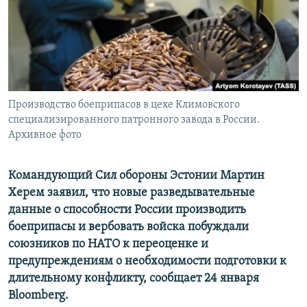
ПРИСОЕДИНЯЙТЕСЬ!
ПОБЕДИТЕЛЕЙ НЕ СУДЯТ?
КРЫМ.НЕПОКОРЕННЫЙ
ELIFBE
УКРАИНСКАЯ ПРОБЛЕМА КРЫМА
Все сайты RFE/RL
Производство боеприпасов в цехе Климовского
специализированного патронного завода в России.
Архивное фото
Командующий Сил обороны Эстонии Мартин
Херем заявил, что новые разведывательные
данные о способности России производить
боеприпасы и вербовать войска побуждали
союзников по НАТО к переоценке и
предупреждениям о необходимости подготовки к
длительному конфликту, сообщает 24 января
Bloomberg.