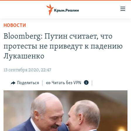
Доступность
ссылки
Вернуться
НОВОСТИ
к
НОВОСТИ
Bloomberg: Путин считает, что
основному
СПЕЦПРОЕКТЫ
содержанию
протесты не приведут к падению
ВОДА
Вернутся
ГРУЗ 200
Лукашенко
к
ИСТОРИЯ
КАРТА ВОЕННЫХ ОБЪЕКТОВ КРЫМА
главной
13 сентября 2020, 22:47
ЕЩЕ
11 ЛЕТ ОККУПАЦИИ КРЫМА. 11 ИСТОРИЙ СОПРОТИВЛЕНИЯ
навигации
Вернутся
Поделиться
Читать без VPN
РАДІО СВОБОДА
ИНТЕРАКТИВ
к
КАК ОБОЙТИ БЛОКИРОВКУ
ИНФОГРАФИКА
поиску
ТЕЛЕПРОЕКТ КРЫМ.РЕАЛИИ
Українською
СОВЕТЫ ПРАВОЗАЩИТНИКОВ
Qırımtatar
ПРОПАВШИЕ БЕЗ ВЕСТИ