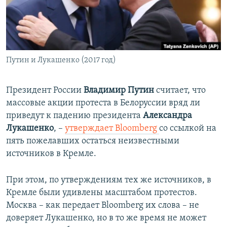
ПРИСОЕДИНЯЙТЕСЬ!
ПОБЕДИТЕЛЕЙ НЕ СУДЯТ?
КРЫМ.НЕПОКОРЕННЫЙ
ELIFBE
Путин и Лукашенко (2017 год)
УКРАИНСКАЯ ПРОБЛЕМА КРЫМА
Все сайты RFE/RL
Президент России
Владимир Путин
считает, что
массовые акции протеста в Белоруссии вряд ли
приведут к падению президента
Александра
Лукашенко
, –
утверждает Bloomberg
со ссылкой на
пять пожелавших остаться неизвестными
источников в Кремле.
При этом, по утверждениям тех же источников, в
Кремле были удивлены масштабом протестов.
Москва – как передает Bloomberg их слова – не
доверяет Лукашенко, но в то же время не может