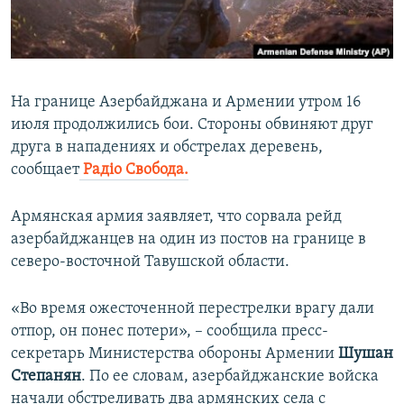
ПРИСОЕДИНЯЙТЕСЬ!
ПОБЕДИТЕЛЕЙ НЕ СУДЯТ?
КРЫМ.НЕПОКОРЕННЫЙ
ELIFBE
На границе Азербайджана и Армении утром 16
УКРАИНСКАЯ ПРОБЛЕМА КРЫМА
июля продолжились бои. Стороны обвиняют друг
Все сайты RFE/RL
друга в нападениях и обстрелах деревень,
сообщает
Радіо Свобода.
Армянская армия заявляет, что сорвала рейд
азербайджанцев на один из постов на границе в
северо-восточной Тавушской области.
«Во время ожесточенной перестрелки врагу дали
отпор, он понес потери», – сообщила пресс-
секретарь Министерства обороны Армении
Шушан
Степанян
. По ее словам, азербайджанские войска
начали обстреливать два армянских села с