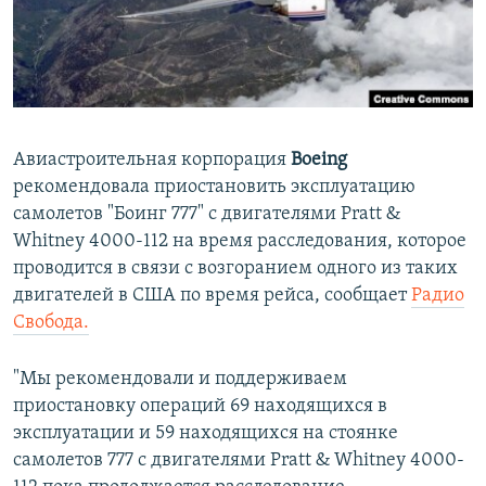
ПРИСОЕДИНЯЙТЕСЬ!
ПОБЕДИТЕЛЕЙ НЕ СУДЯТ?
КРЫМ.НЕПОКОРЕННЫЙ
ELIFBE
УКРАИНСКАЯ ПРОБЛЕМА КРЫМА
Авиастроительная корпорация
Boeing
Все сайты RFE/RL
рекомендовала приостановить эксплуатацию
самолетов "Боинг 777" с двигателями Pratt &
Whitney 4000-112 на время расследования, которое
проводится в связи с возгоранием одного из таких
двигателей в США по время рейса, сообщает
Радио
Свобода.
"Мы рекомендовали и поддерживаем
приостановку операций 69 находящихся в
эксплуатации и 59 находящихся на стоянке
самолетов 777 с двигателями Pratt & Whitney 4000-