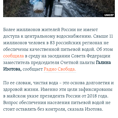
ПРИСОЕДИНЯЙТЕСЬ!
ПОБЕДИТЕЛЕЙ НЕ СУДЯТ?
КРЫМ.НЕПОКОРЕННЫЙ
ELIFBE
Более миллионов жителей России не имеют
УКРАИНСКАЯ ПРОБЛЕМА КРЫМА
доступа к центральному водоснабжению. Свыше 11
Все сайты RFE/RL
миллионов человек в 83 российских регионах не
обеспечены качественной питьевой водой. Об этом
сообщила
в среду на заседании Совета Федерации
заместитель председателя Счетной палаты
Галина
Изотова,
сообщает
Радио Свобода.
По ее словам, чистая вода – это основа долголетия и
здоровой жизни. Именно эти цели зафиксированы
в майском указе президента России от 2018 года.
Вопрос обеспечения населения питьевой водой не
стоит оставлять без контроля, сказала Изотова.