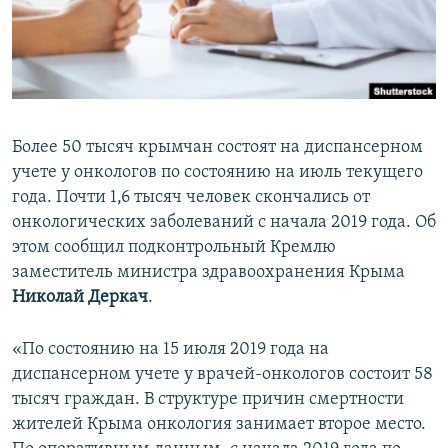
ПРИСОЕДИНЯЙТЕСЬ!
ПОБЕДИТЕЛЕЙ НЕ СУДЯТ?
КРЫМ.НЕПОКОРЕННЫЙ
ELIFBE
УКРАИНСКАЯ ПРОБЛЕМА КРЫМА
Более 50 тысяч крымчан состоят на диспансерном
Все сайты RFE/RL
учете у онкологов по состоянию на июль текущего
года. Почти 1,6 тысяч человек скончались от
онкологических заболеваний с начала 2019 года. Об
этом сообщил подконтрольный Кремлю
заместитель министра здравоохранения Крыма
Николай Деркач
.
«По состоянию на 15 июля 2019 года на
диспансерном учете у врачей-онкологов состоит 58
тысяч граждан. В структуре причин смертности
жителей Крыма онкология занимает второе место.