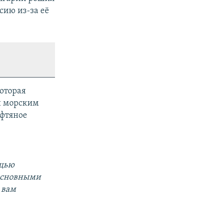
сию из-за её
которая
и морским
ефтяное
ощью
 основными
 вам