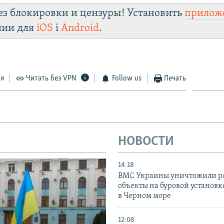
ез блокировки и цензуры! Установить
прилож
лии для
iOS
і
Android
.
ся
Читать без VPN
Follow us
Печать
НОВОСТИ
14:18
ВМС Украины уничтожили р
объекты на буровой установ
в Черном море
12:08