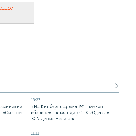
ение
13:27
оссийские
«На Кинбурне армия РФ в глухой
ке «Сиваш»
обороне» – командир ОТК «Одесса»
ВСУ Денис Носиков
11:11