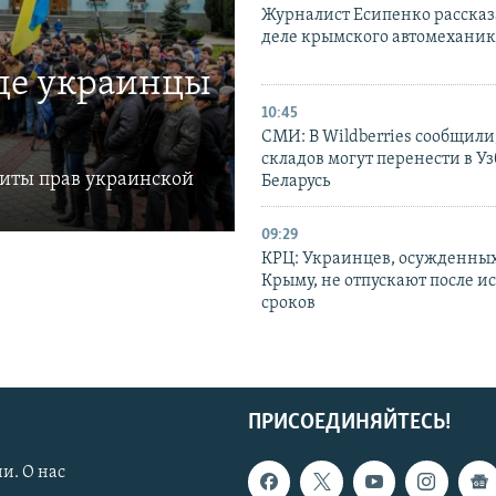
Журналист Есипенко рассказ
деле крымского автомехани
где украинцы
10:45
СМИ: В Wildberries сообщили,
складов могут перенести в У
щиты прав украинской
Беларусь
09:29
КРЦ: Украинцев, осужденных
Крыму, не отпускают после и
сроков
ПРИСОЕДИНЯЙТЕСЬ!
и. О нас