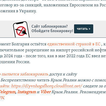
договор из-за санкций, наложенных Евросоюзом на Рос
рожения в Украину.
Сайт заблокирован?
читать >
Обойдите блокировку!
мент Болгария остаётся
единственной страной в ЕС
, 
лючительное разрешение на импорт российской нефт
а 2024 года - после того, как в мае 2022 года ЕС ввел н
ошении России.
 пытается заблокировать
доступ к сайту
.Беспрепятственно читать Крым.Реалии можно с пом
йта: https://d1yvnhogsfhorq.cloudfront.net/
следите за
Telegram
,
Instagram
и
Viber
Крым.Реалии. Рекомендуем
PN
.