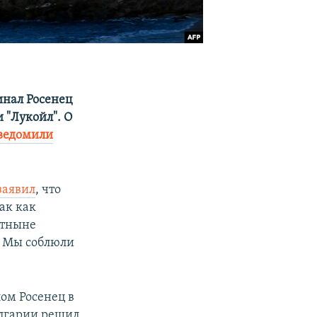
инал Росенец
 "Лукойл". О
ведомили
заявил
, что
ак как
Отныне
и. Мы соблюли
ом Росенец в
Болгарии решил