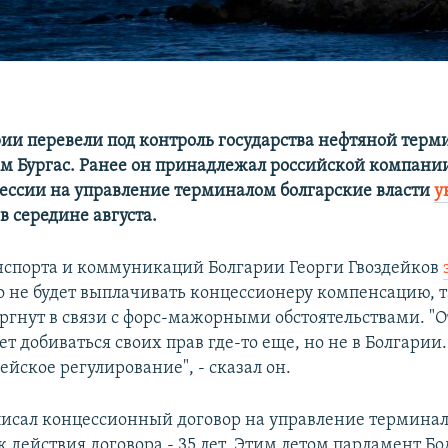
рии перевели под контроль государства нефтяной терм
ом Бургас. Ранее он принадлежал российской компании
ессии на управление терминалом болгарские власти
у
в середине августа.
спорта и коммуникаций Болгарии Георги Гвоздейков
о не будет выплачивать концессионеру компенсацию, т
оргнут в связи с форс-мажорными обстоятельствами. "
т добиваться своих прав где-то еще, но не в Болгари
ейское регулирование", - сказал он.
писал концессионный договор на управление терминал
ок действия договора - 35 лет. Этим летом парламент 