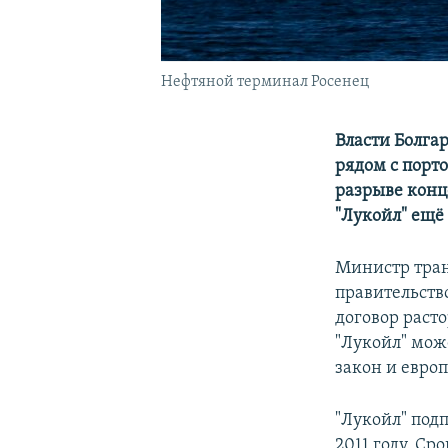
Нефтяной терминал Росенец
Власти Болга
рядом с порт
разрыве конц
"Лукойл" ещё 
Министр тран
правительств
договор раст
"Лукойл" може
закон и европ
"Лукойл" под
2011 году. Ср