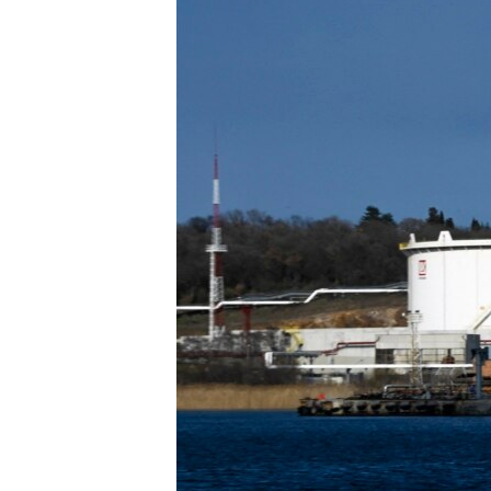
ПОБЕДИТЕЛЕЙ НЕ СУДЯТ?
КРЫМ.НЕПОКОРЕННЫЙ
ELIFBE
УКРАИНСКАЯ ПРОБЛЕМА КРЫМА