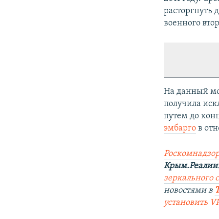
расторгнуть 
военного вто
На данный мо
получила иск
путем до конц
эмбарго
в отн
Роскомнадзор
Крым.Реалии
зеркального са
новостями в
установить V