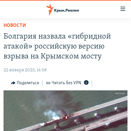
Доступность
ссылки
Вернуться
НОВОСТИ
к
НОВОСТИ
Болгария назвала «гибридной
основному
СПЕЦПРОЕКТЫ
содержанию
атакой» российскую версию
ВОДА
Вернутся
ГРУЗ 200
взрыва на Крымском мосту
к
ИСТОРИЯ
КАРТА ВОЕННЫХ ОБЪЕКТОВ КРЫМА
главной
22 января 2023, 16:58
ЕЩЕ
11 ЛЕТ ОККУПАЦИИ КРЫМА. 11 ИСТОРИЙ СОПРОТИВЛЕНИЯ
навигации
Вернутся
Поделиться
Читать без VPN
РАДІО СВОБОДА
ИНТЕРАКТИВ
к
КАК ОБОЙТИ БЛОКИРОВКУ
ИНФОГРАФИКА
поиску
ТЕЛЕПРОЕКТ КРЫМ.РЕАЛИИ
Українською
СОВЕТЫ ПРАВОЗАЩИТНИКОВ
Qırımtatar
ПРОПАВШИЕ БЕЗ ВЕСТИ