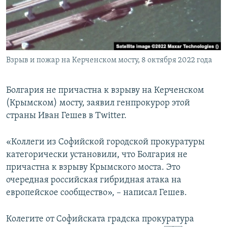
ПРИСОЕДИНЯЙТЕСЬ!
ПОБЕДИТЕЛЕЙ НЕ СУДЯТ?
КРЫМ.НЕПОКОРЕННЫЙ
ELIFBE
Взрыв и пожар на Керченском мосту, 8 октября 2022 года
УКРАИНСКАЯ ПРОБЛЕМА КРЫМА
Все сайты RFE/RL
Болгария не причастна к взрыву на Керченском
(Крымском) мосту, заявил генпрокурор этой
страны Иван Гешев в Twitter.
«Коллеги из Софийской городской прокуратуры
категорически установили, что Болгария не
причастна к взрыву Крымского моста. Это
очередная российская гибридная атака на
европейское сообщество», – написал Гешев.
Колегите от Софийската градска прокуратура