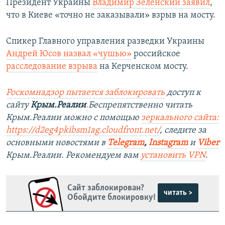
Президент Украины
Владимир Зеленский заявил
,
что в Киеве «точно не заказывали» взрыв на мосту.
Спикер Главного управления разведки Украины
Андрей Юсов назвал «чушью»
российское
расследование взрыва
на Керченском мосту.
Роскомнадзор пытается заблокировать
доступ к
сайту
Крым.Реалии
.
Беспрепятственно читать
Крым.Реалии можно с помощью
зеркального сайта:
https://d2eg4pkibsm1ag.cloudfront.net/
, следите за
основными новостями в
Telegram
,
Instagram
и
Viber
Крым.Реалии. Рекомендуем вам
установить VPN
.
Сайт заблокирован?
читать >
Обойдите блокировку!