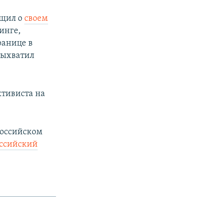
бщил о
своем
инге,
ранице в
 выхватил
тивиста на
российском
ссийский