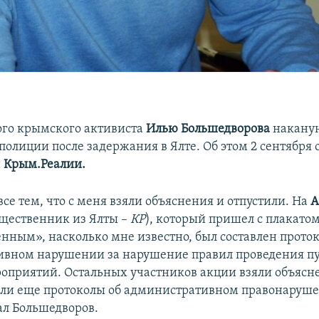
го крымского активиста
Илью Большедворова
наканун
полиции после задержания в Ялте. Об этом 2 сентября 
и
Крым.Реалии.
се тем, что с меня взяли объяснения и отпустили. На
А
щественник из Ялты –
КР
), который пришел с плакато
нным», насколько мне известно, был составлен проток
вном нарушении за нарушение правил проведения п
оприятий. Остальных участников акции взяли объясн
 ли еще протоколы об административном правонаруше
ал Большедворов.