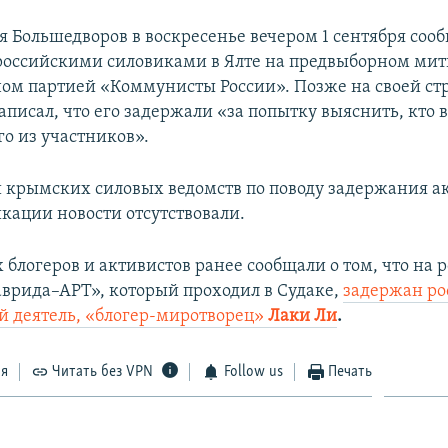
я Большедворов в воскресенье вечером 1 сентября соо
оссийскими силовиками в Ялте на предвыборном мит
ом партией «Коммунисты России». Позже на своей ст
аписал, что его задержали «за попытку выяснить, кто
го из участников».
крымских силовых ведомств по поводу задержания ак
кации новости отсутствовали.
 блогеров и активистов ранее сообщали о том, что на 
аврида–АРТ», который проходил в Судаке,
задержан ро
 деятель, «блогер-миротворец»
Лаки Ли
.
ся
Читать без VPN
Follow us
Печать