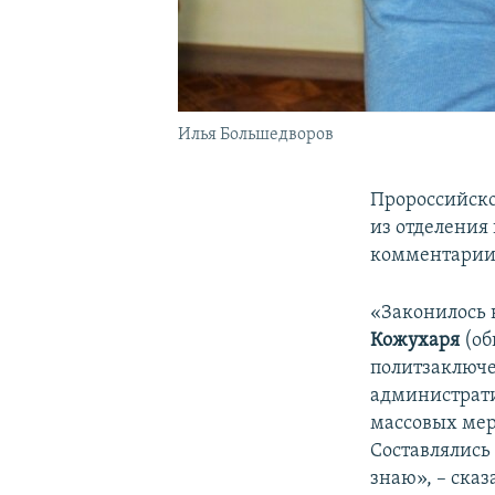
Илья Большедворов
Пророссийско
из отделения 
комментари
«Законилось в
Кожухаря
(об
политзаключе
администрати
массовых мер
Составлялись
знаю», – сказ