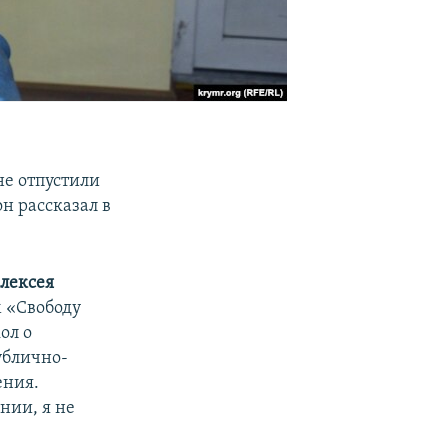
е отпустили
он рассказал в
лексея
м «Свободу
ол о
ублично-
ения.
нии, я не