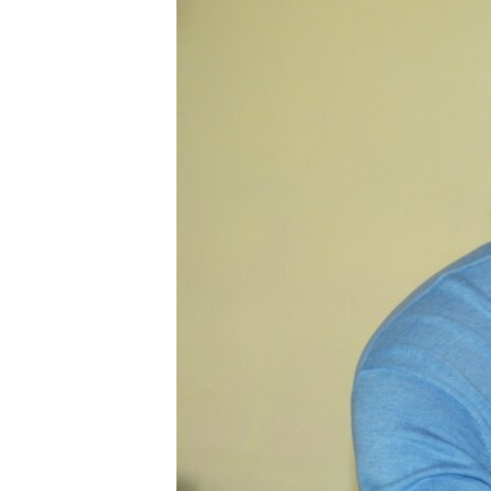
ПОБЕДИТЕЛЕЙ НЕ СУДЯТ?
КРЫМ.НЕПОКОРЕННЫЙ
ELIFBE
УКРАИНСКАЯ ПРОБЛЕМА КРЫМА