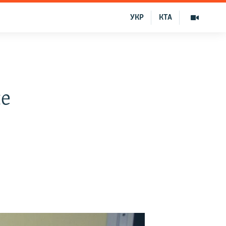
УКР
КТА
ле