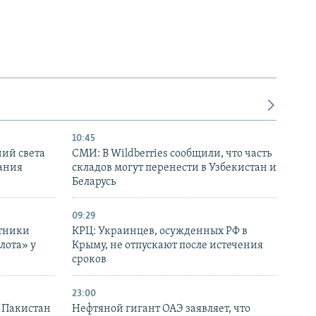
10:45
ний света
СМИ: В Wildberries сообщили, что часть
ания
складов могут перенести в Узбекистан и
Беларусь
09:29
отники
КРЦ: Украинцев, осужденных РФ в
лота» у
Крыму, не отпускают после истечения
сроков
23:00
и Пакистан
Нефтяной гигант ОАЭ заявляет, что