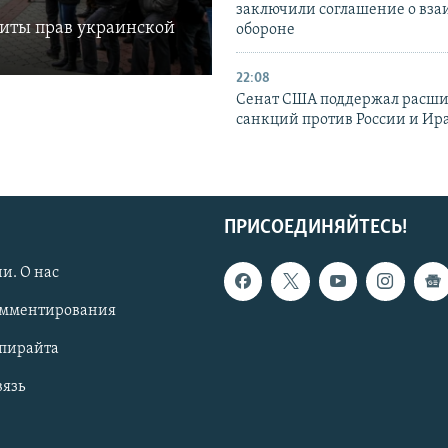
заключили соглашение о вз
щиты прав украинской
обороне
22:08
Сенат США поддержал расш
санкций против России и Ир
ПРИСОЕДИНЯЙТЕСЬ!
и. О нас
омментирования
опирайта
вязь