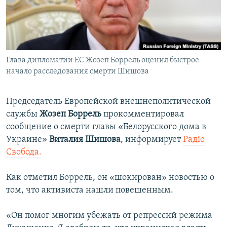
ПРИСОЕДИНЯЙТЕСЬ!
ПОБЕДИТЕЛЕЙ НЕ СУДЯТ?
КРЫМ.НЕПОКОРЕННЫЙ
ELIFBE
Глава дипломатии ЕС Жозеп Боррель оценил быстрое
УКРАИНСКАЯ ПРОБЛЕМА КРЫМА
начало расследования смерти Шишова
Все сайты RFE/RL
Председатель Европейской внешнеполитической
службы
Жозеп Боррель
прокомментировал
сообщение о смерти главы «Белорусского дома в
Украине»
Виталия Шишова
, информирует
Радіо
Свобода.
Как отметил Боррель, он «шокирован» новостью о
том, что активиста нашли повешенным.
«Он помог многим убежать от репрессий режима