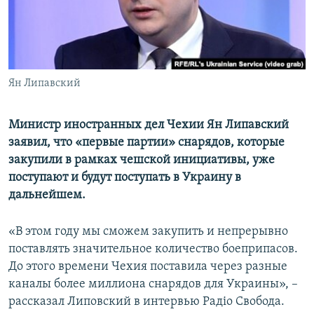
ПРИСОЕДИНЯЙТЕСЬ!
ПОБЕДИТЕЛЕЙ НЕ СУДЯТ?
КРЫМ.НЕПОКОРЕННЫЙ
ELIFBE
Ян Липавский
УКРАИНСКАЯ ПРОБЛЕМА КРЫМА
Все сайты RFE/RL
Министр иностранных дел Чехии Ян Липавский
заявил, что «первые партии» снарядов, которые
закупили в рамках чешской инициативы, уже
поступают и будут поступать в Украину в
дальнейшем.
«В этом году мы сможем закупить и непрерывно
поставлять значительное количество боеприпасов.
До этого времени Чехия поставила через разные
каналы более миллиона снарядов для Украины», –
рассказал Липовский в интервью Радіо Свобода.