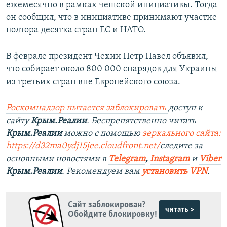
ежемесячно в рамках чешской инициативы. Тогда
он сообщил, что в инициативе принимают участие
полтора десятка стран ЕС и НАТО.
В феврале президент Чехии Петр Павел объявил,
что собирает около 800 000 снарядов для Украины
из третьих стран вне Европейского союза.
Роскомнадзор пытается заблокировать
доступ к
сайту
Крым.Реалии
. Беспрепятственно читать
Крым.Реалии
можно с помощью
зеркального сайта:
https://d32ma0ydj15jee.cloudfront.net/
следите за
основными новостями в
Telegram
,
Instagram
и
Viber
Крым.Реалии
. Рекомендуем вам
установить VPN
.
Сайт заблокирован?
читать >
Обойдите блокировку!