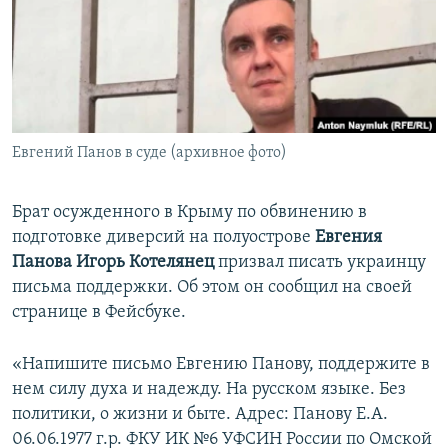
ПРИСОЕДИНЯЙТЕСЬ!
ПОБЕДИТЕЛЕЙ НЕ СУДЯТ?
КРЫМ.НЕПОКОРЕННЫЙ
ELIFBE
УКРАИНСКАЯ ПРОБЛЕМА КРЫМА
Все сайты RFE/RL
Евгений Панов в суде (архивное фото)
Брат осужденного в Крыму по обвинению в
подготовке диверсий на полуострове
Евгения
Панова
Игорь Котелянец
призвал писать украинцу
письма поддержки. Об этом он сообщил на своей
странице в Фейсбуке.
«Напишите письмо Евгению Панову, поддержите в
нем силу духа и надежду. На русском языке. Без
политики, о жизни и быте. Адрес: Панову Е.А.
06.06.1977 г.р. ФКУ ИК №6 УФСИН России по Омской