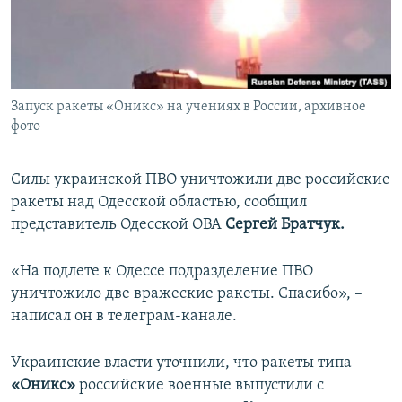
ПРИСОЕДИНЯЙТЕСЬ!
ПОБЕДИТЕЛЕЙ НЕ СУДЯТ?
КРЫМ.НЕПОКОРЕННЫЙ
ELIFBE
Запуск ракеты «Оникс» на учениях в России, архивное
УКРАИНСКАЯ ПРОБЛЕМА КРЫМА
фото
Все сайты RFE/RL
Силы украинской ПВО уничтожили две российские
ракеты над Одесской областью, сообщил
представитель Одесской ОВА
Сергей Братчук.
«На подлете к Одессе подразделение ПВО
уничтожило две вражеские ракеты. Спасибо», –
написал он в телеграм-канале.
Украинские власти уточнили, что ракеты типа
«Оникс»
российские военные выпустили с