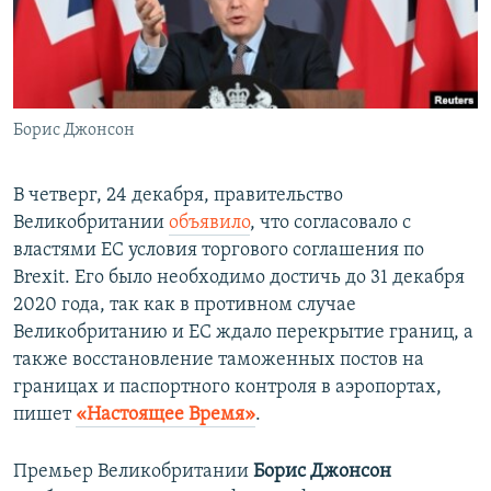
ПРИСОЕДИНЯЙТЕСЬ!
ПОБЕДИТЕЛЕЙ НЕ СУДЯТ?
КРЫМ.НЕПОКОРЕННЫЙ
ELIFBE
Борис Джонсон
УКРАИНСКАЯ ПРОБЛЕМА КРЫМА
Все сайты RFE/RL
В четверг, 24 декабря, правительство
Великобритании
объявило
, что согласовало с
властями ЕС условия торгового соглашения по
Brexit. Его было необходимо достичь до 31 декабря
2020 года, так как в противном случае
Великобританию и ЕС ждало перекрытие границ, а
также восстановление таможенных постов на
границах и паспортного контроля в аэропортах,
пишет
«Настоящее Время»
.
Премьер Великобритании
Борис Джонсон