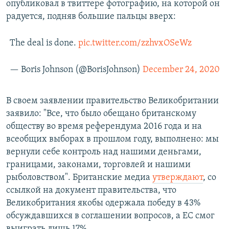
опубликовал в твиттере фотографию, на которой он
радуется, подняв большие пальцы вверх:
The deal is done.
pic.twitter.com/zzhvxOSeWz
— Boris Johnson (@BorisJohnson)
December 24, 2020
В своем заявлении правительство Великобритании
заявило: "Все, что было обещано британскому
обществу во время референдума 2016 года и на
всеобщих выборах в прошлом году, выполнено: мы
вернули себе контроль над нашими деньгами,
границами, законами, торговлей и нашими
рыболовством". Британские медиа
утверждают
, со
ссылкой на документ правительства, что
Великобритания якобы одержала победу в 43%
обсуждавшихся в соглашении вопросов, а ЕС смог
выиграть лишь 17%.