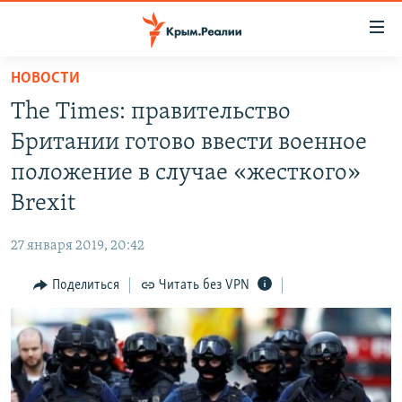
Доступность
ссылки
Вернуться
НОВОСТИ
к
НОВОСТИ
The Times: правительство
основному
СПЕЦПРОЕКТЫ
содержанию
Британии готово ввести военное
ВОДА
Вернутся
ГРУЗ 200
положение в случае «жесткого»
к
ИСТОРИЯ
КАРТА ВОЕННЫХ ОБЪЕКТОВ КРЫМА
Brexit
главной
ЕЩЕ
11 ЛЕТ ОККУПАЦИИ КРЫМА. 11 ИСТОРИЙ СОПРОТИВЛЕНИЯ
навигации
27 января 2019, 20:42
Вернутся
РАДІО СВОБОДА
ИНТЕРАКТИВ
к
Поделиться
Читать без VPN
КАК ОБОЙТИ БЛОКИРОВКУ
ИНФОГРАФИКА
поиску
ТЕЛЕПРОЕКТ КРЫМ.РЕАЛИИ
Українською
СОВЕТЫ ПРАВОЗАЩИТНИКОВ
Qırımtatar
ПРОПАВШИЕ БЕЗ ВЕСТИ