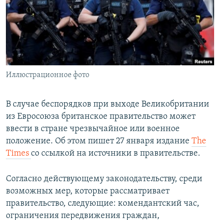
ПРИСОЕДИНЯЙТЕСЬ!
ПОБЕДИТЕЛЕЙ НЕ СУДЯТ?
КРЫМ.НЕПОКОРЕННЫЙ
ELIFBE
УКРАИНСКАЯ ПРОБЛЕМА КРЫМА
Все сайты RFE/RL
Иллюстрационное фото
В случае беспорядков при выходе Великобритании
из Евросоюза британское правительство может
ввести в стране чрезвычайное или военное
положение. Об этом пишет 27 января издание
The
Times
со ссылкой на источники в правительстве.
Согласно действующему законодательству, среди
возможных мер, которые рассматривает
правительство, следующие: комендантский час,
ограничения передвижения граждан,