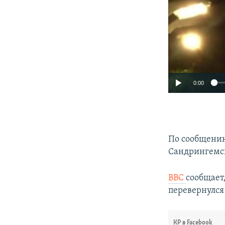
0:00
По сообщению
Сандрингемск
BBC
сообщает,
перевернулся 
КР в Facebook