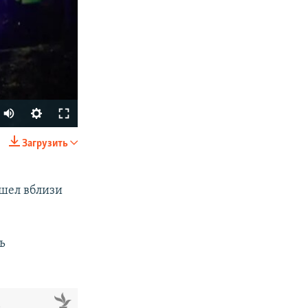
Загрузить
SHARE
ошел вблизи
ь
px
width
м