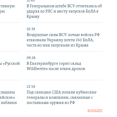
11:45
ктивную
В Генеральном штабе ВСУ отчитались об
уры
ударах по РЛС и месту запусков БпЛА в
в
Крыму
10:39
Воздушные силы ВСУ: ночью войска РФ
атаковали Украину почти 150 БпЛА,
часть из них запускали из Крыма
09:28
ы «Русской
В Екатеринбурге горит склад
Wildberries после атаки дронов
22:54
 слышны
Под санкции США попали кубинские
дейское»
генералы и компании, связанные с
– паблики
поставками оружия из РФ
БОЛЬШЕ