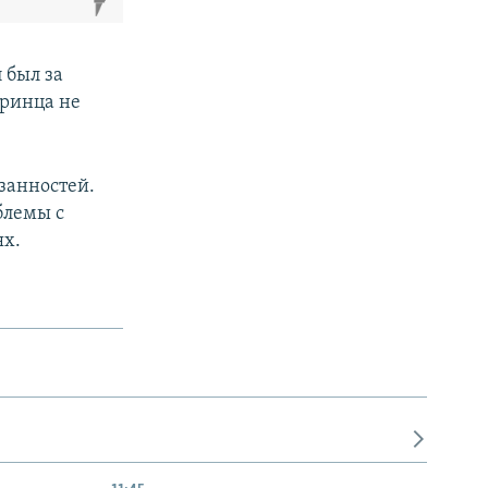
 был за
принца не
занностей.
блемы с
ях.