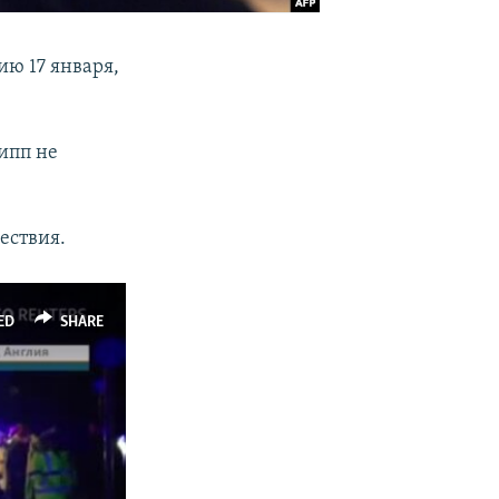
ию 17 января,
ипп не
ествия.
ED
SHARE