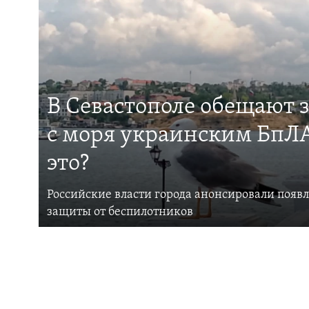
В Севастополе обещают 
с моря украинским БпЛА
это?
Российские власти города анонсировали появ
защиты от беспилотников