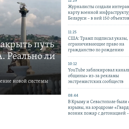
12:29
Журналисты создали интера
карту военной инфраструкт
Беларуси – в ней 150 объекто
11:25
США: Трамп подписал указы,
закрыть путь
ограничивающие право на
гражданство по рождению
. Реально ли
10:12
YouTube заблокировал канал
общины» из-за рекламы
ление новой системы
экстремистских сообществ
08:44
В Крыму и Севастополе были
взрывы, на аэродроме «Гвар
возник пожар с детонацией 