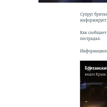
Супруг брита
информируе
Как сообщает
пострадал.
Информацион
Британский
видео
Крым.