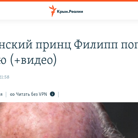
нский принц Филипп поп
ю (+видео)
21:58
ся
Читать без VPN