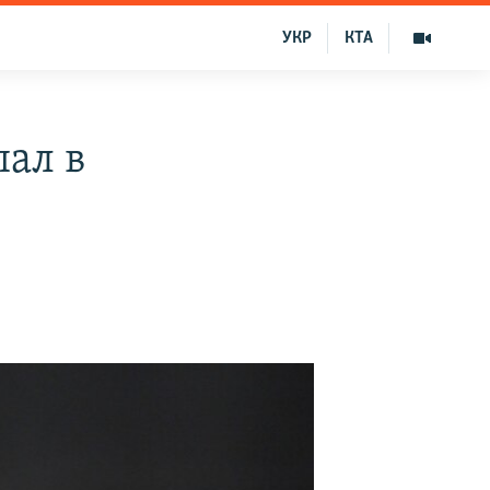
УКР
КТА
ал в