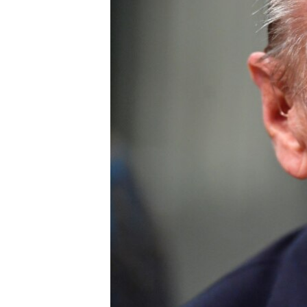
ПОБЕДИТЕЛЕЙ НЕ СУДЯТ?
КРЫМ.НЕПОКОРЕННЫЙ
ELIFBE
УКРАИНСКАЯ ПРОБЛЕМА КРЫМА