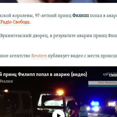
нской королевы, 97-летний принц
Филипп
попал в авар
т
Радіо Свобода
.
 Букингемский дворец, в результате аварии принц Фил
ное агентство
Reuters
публикует видео с места происш
 принц Филипп попал в аварию (видео)
EMB
Реалии
No media source currently available