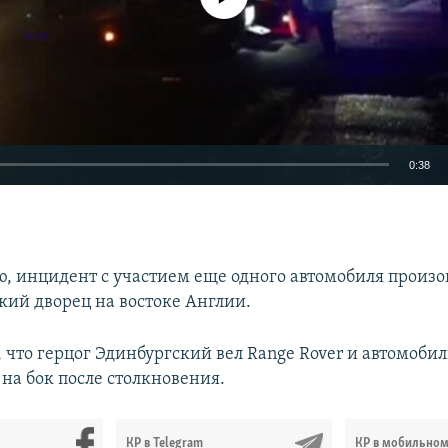
0:38
EMBED
, инцидент с участием еще одного автомобиля произ
ий дворец на востоке Англии.
 что герцог Эдинбургский вел Range Rover и автомобил
на бок после столкновения.
КР в Telegram
КР в мобильно