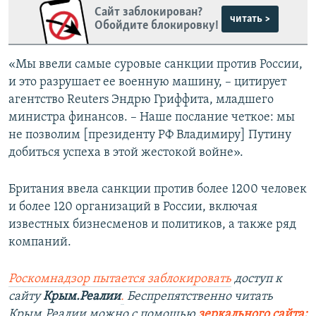
Сайт заблокирован?
читать >
Обойдите блокировку!
«Мы ввели самые суровые санкции против России,
и это разрушает ее военную машину, – цитирует
агентство Reuters Эндрю Гриффита, младшего
министра финансов. – Наше послание четкое: мы
не позволим [президенту РФ Владимиру] Путину
добиться успеха в этой жестокой войне».
Британия ввела санкции против более 1200 человек
и более 120 организаций в России, включая
известных бизнесменов и политиков, а также ряд
компаний.
Роскомнадзор пытается заблокировать
доступ к
сайту
Крым.Реалии
.
Беспрепятственно читать
Крым.Реалии мож
но с помощью
зеркального сайта: