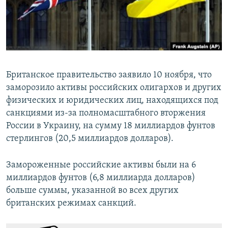
ПРИСОЕДИНЯЙТЕСЬ!
ПОБЕДИТЕЛЕЙ НЕ СУДЯТ?
КРЫМ.НЕПОКОРЕННЫЙ
ELIFBE
УКРАИНСКАЯ ПРОБЛЕМА КРЫМА
Британское правительство заявило 10 ноября, что
Все сайты RFE/RL
заморозило активы российских олигархов и других
физических и юридических лиц, находящихся под
санкциями из-за полномасштабного вторжения
России в Украину, на сумму 18 миллиардов фунтов
стерлингов (20,5 миллиардов долларов).
Замороженные российские активы были на 6
миллиардов фунтов (6,8 миллиарда долларов)
больше суммы, указанной во всех других
британских режимах санкций.