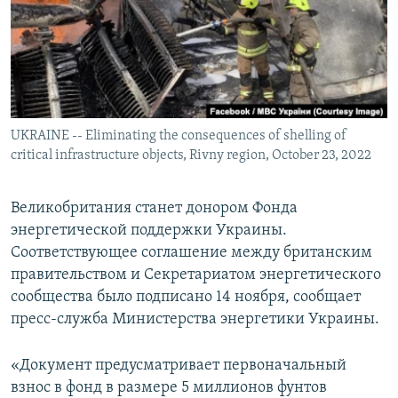
ПРИСОЕДИНЯЙТЕСЬ!
ПОБЕДИТЕЛЕЙ НЕ СУДЯТ?
КРЫМ.НЕПОКОРЕННЫЙ
ELIFBE
УКРАИНСКАЯ ПРОБЛЕМА КРЫМА
Все сайты RFE/RL
UKRAINE -- Eliminating the consequences of shelling of
critical infrastructure objects, Rivny region, October 23, 2022
Великобритания станет донором Фонда
энергетической поддержки Украины.
Соответствующее соглашение между британским
правительством и Секретариатом энергетического
сообщества было подписано 14 ноября, сообщает
пресс-служба Министерства энергетики Украины.
«Документ предусматривает первоначальный
взнос в фонд в размере 5 миллионов фунтов