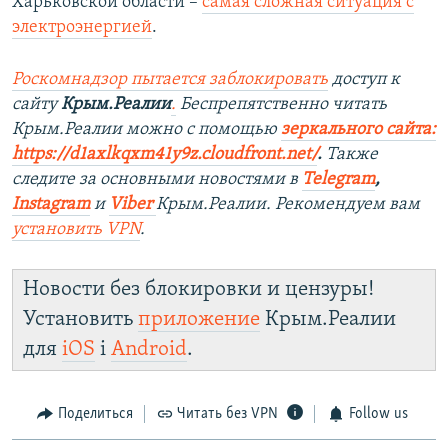
Харьковской области –
самая сложная ситуация с
электроэнергией
.
Роскомнадзор пытается заблокировать
доступ к
сайту
Крым.Реалии
.
Беспрепятственно читать
Крым.Реалии мож
но с помощью
зеркального сайта:
https://d1axlkqxm41y9z.cloudfront.net/
. ​
Также
следите за основными новостями в
Telegram
,
Instagram
и
Viber
Крым.Реалии. Рекомендуем вам
установить
VPN
.
Новости без блокировки и цензуры!
Установить
приложение
Крым.Реалии
для
iOS
і
Android
.
Поделиться
Читать без VPN
Follow us