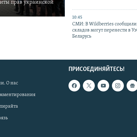
щиты прав украинской
10:45
СМИ: В Wildberries сообщили,
складов могут перенести в У
Беларусь
ПРИСОЕДИНЯЙТЕСЬ!
и. О нас
омментирования
опирайта
вязь