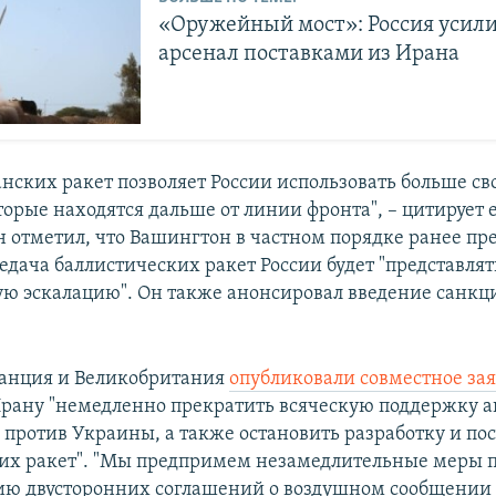
«Оружейный мост»: Россия усили
арсенал поставками из Ирана
анских ракет позволяет России использовать больше св
торые находятся дальше от линии фронта", – цитирует е
ен отметил, что Вашингтон в частном порядке ранее пр
едача баллистических ракет России будет "представлят
ю эскалацию". Он также анонсировал введение санкц
ранция и Великобритания
опубликовали совместное за
рану "немедленно прекратить всяческую поддержку а
 против Украины, а также остановить разработку и по
их ракет". "Мы предпримем незамедлительные меры 
ю двусторонних соглашений о воздушном сообщении с