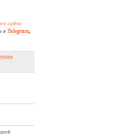
го сайта:
и в
Telegram
,
ение
ацией