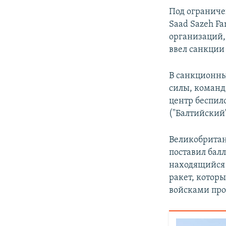
ПОБЕДИТЕЛЕЙ НЕ СУДЯТ?
Под ограничен
КРЫМ.НЕПОКОРЕННЫЙ
Saad Sazeh Fa
организаций,
ELIFBE
ввел санкции 
УКРАИНСКАЯ ПРОБЛЕМА КРЫМА
В санкционны
силы, команд
центр беспил
("Балтийский"
Великобритани
поставил бал
находящийся 
ракет, которы
войсками про