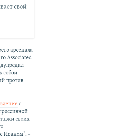
вает свой
оего арсенала
го Associated
едупредил
ь собой
ий против
явление
с
грессивной
ставки своих
по
 Ираном", –