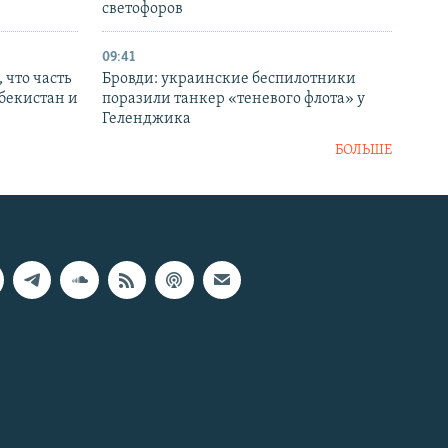
светофоров
09:41
 что часть
Бровди: украинские беспилотники
збекистан и
поразили танкер «теневого флота» у
Геленджика
БОЛЬШЕ