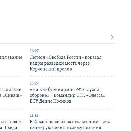
16:27
чил звание
Легион «Свобода России» показал
кадры разведки моста через
Керченский пролив
13:27
оссийские
«На Кинбурне армия РФ в глухой
ке «Сиваш»
обороне» – командир ОТК «Одесса»
ВСУ Денис Носиков
11:11
ал о новом
В Севастополе из-за отключений света
ка Шведа
планируют менять схему питания