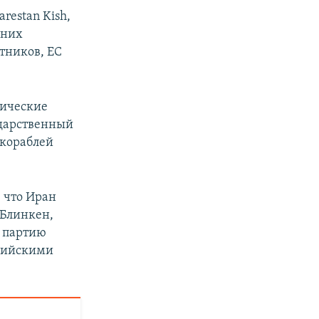
restan Kish,
дних
тников, ЕС
мические
ударственный
 кораблей
, что Иран
 Блинкен,
а партию
ссийскими