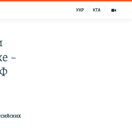
УКР
КТА
и
ке –
РФ
ссийских