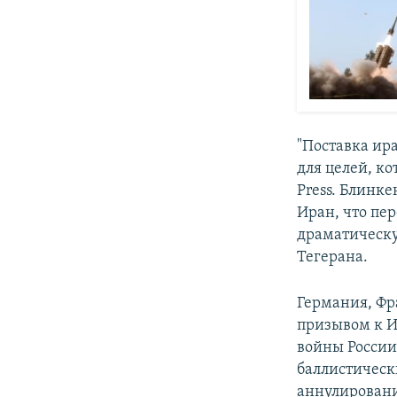
"Поставка ир
для целей, ко
Press. Блинк
Иран, что пер
драматическу
Тегерана.
Германия, Ф
призывом к И
войны России
баллистическ
аннулировани