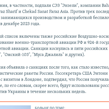
ия, в частности, подпали СЭЗ "Энзели", компании Baha
raz Sharif и Chekad Sanat Faraz Asia. Против трех после
 занимающихся производством и разработкой беспило
в декабре 2023 года.
й список включены также российские Воздушно-кос
ование военно-транспортной авиации РФ и 924-й гос
отной авиации. Санкции коснулись и пяти российских
, "Омский-103", "Муса Джалиль" и других).
я объявила о санкциях после того, как стало известно
листические ракеты России. Госсекретарь США Энтони
с визитом в Лондоне, подтвердил, что Россия получил
е, по его словам, скорее всего, будут использованы ро
тив Украины в течение нескольких недель.
БОЛЬШЕ ПО ТЕМЕ: