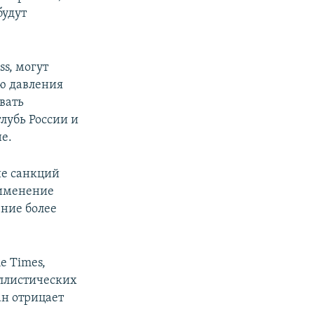
будут
ss, могут
ю давления
вать
лубь России и
е.
ие санкций
рименение
ение более
e Times,
аллистических
ан отрицает