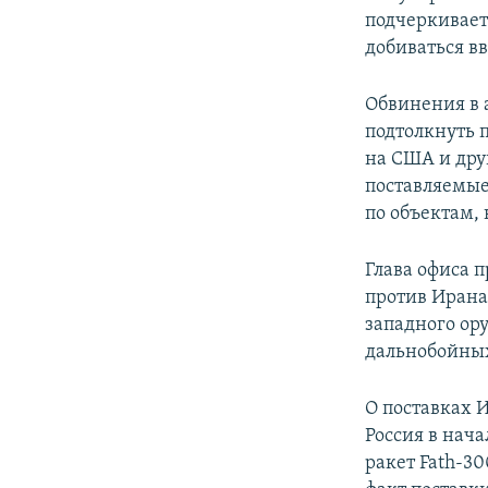
подчеркиваетс
добиваться в
Обвинения в а
подтолкнуть 
на США и дру
поставляемые
по объектам,
Глава офиса 
против Ирана
западного ор
дальнобойных
О поставках 
Россия в нач
ракет Fath-3