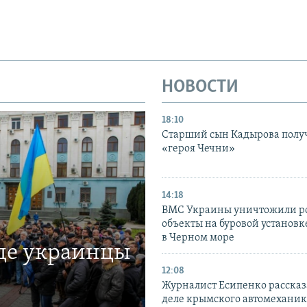
НОВОСТИ
18:10
Старший сын Кадырова полу
«героя Чечни»
14:18
ВМС Украины уничтожили р
объекты на буровой установ
в Черном море
где украинцы
12:08
Журналист Есипенко рассказ
деле крымского автомехани