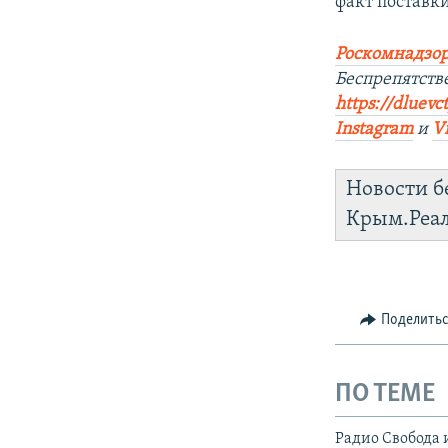
факт поставки
Роскомнадзор
Беспрепятств
https://dluevc
Instagram
и
V
Новости б
Крым.Реа
Поделить
ПО ТЕМЕ
Радио Свобода 