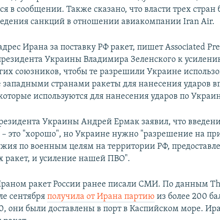
я в сообщении. Также сказано, что власти трех стран 
ведения санкций в отношении авиакомпании Iran Air.
дрес Ирана за поставку РФ ракет, пишет Associated Pre
президента Украины Владимира Зеленского к усилени
гих союзников, чтобы те разрешили Украине использо
 западными странами ракеты для нанесения ударов вг
 которые используются для нанесения ударов по Украин
президента Украины Андрей Ермак заявил, что введен
 – это "хорошо", но Украине нужно "разрешение на п
ужия по военным целям на территории РФ, предоставл
 ракет, и усиление нашей ПВО".
Ираном ракет России ранее писали СМИ. По данным Th
але сентября
получила от Ирана партию
из более 200 б
00, они были доставлены в порт в Каспийском море. Ир