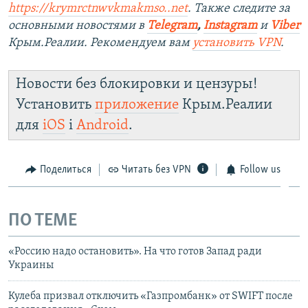
https://krymrctnwvkmakmso.
.net
. Также следите за
основными новостями в
Telegram
,
Instagram
и
Viber
Крым.Реалии. Рекомендуем вам
установить VPN
.
Новости без блокировки и цензуры!
Установить
приложение
Крым.Реалии
для
iOS
і
Android
.
Поделиться
Читать без VPN
Follow us
ПО ТЕМЕ
«Россию надо остановить». На что готов Запад ради
Украины
Кулеба призвал отключить «Газпромбанк» от SWIFT после