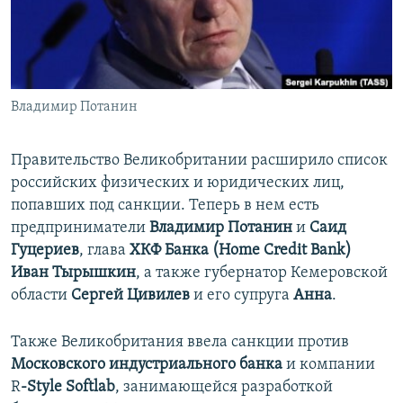
ПРИСОЕДИНЯЙТЕСЬ!
ПОБЕДИТЕЛЕЙ НЕ СУДЯТ?
КРЫМ.НЕПОКОРЕННЫЙ
ELIFBE
Владимир Потанин
УКРАИНСКАЯ ПРОБЛЕМА КРЫМА
Все сайты RFE/RL
Правительство Великобритании расширило список
российских физических и юридических лиц,
попавших под санкции. Теперь в нем есть
предприниматели
Владимир Потанин
и
Саид
Гуцериев
, глава
ХКФ Банка (Home Credit Bank)
Иван Тырышкин
, а также губернатор Кемеровской
области
Сергей Цивилев
и его супруга
Анна
.
Также Великобритания ввела санкции против
Московского индустриального банка
и компании
R
-Style Softlab
, занимающейся разработкой