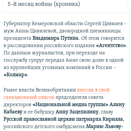
5-й месяц войны (хроника)
Губернатор Кемеровской области Сергей Цивилев –
муж Анны Цивилевой, двоюродной племянницы
президента
Владимира Путина
. Об этом говорится
в расследовании российского издания
«Агентство»
.
По данным журналистов, при переходе на
госслужбу супруг передал Анне свою долю в одной
из крупнейших угольных компаний в России –
«Колмар»
.
Ранее власти Великобритании
внесли в свой
санкционный список
председателя совета
директоров
«Национальной медиа группы» Алину
Кабаеву
и ее бабушку
Анну Зацепилину
, главу
Русской православной церкви
патриарха Кирилла
,
российского детского омбудсмена
Марию Львову-