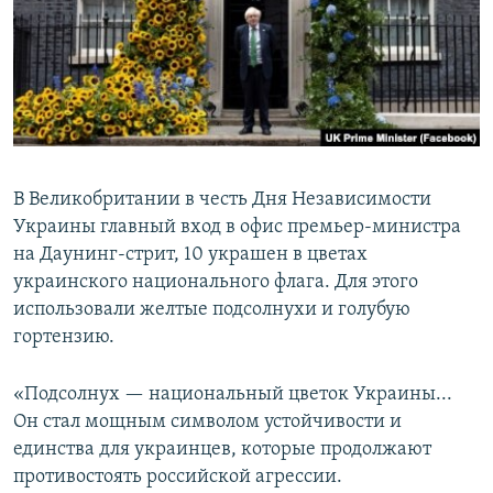
ПРИСОЕДИНЯЙТЕСЬ!
ПОБЕДИТЕЛЕЙ НЕ СУДЯТ?
КРЫМ.НЕПОКОРЕННЫЙ
ELIFBE
УКРАИНСКАЯ ПРОБЛЕМА КРЫМА
Все сайты RFE/RL
В Великобритании в честь Дня Независимости
Украины главный вход в офис премьер-министра
на Даунинг-стрит, 10 украшен в цветах
украинского национального флага. Для этого
использовали желтые подсолнухи и голубую
гортензию.
«Подсолнух — национальный цветок Украины...
Он стал мощным символом устойчивости и
единства для украинцев, которые продолжают
противостоять российской агрессии.