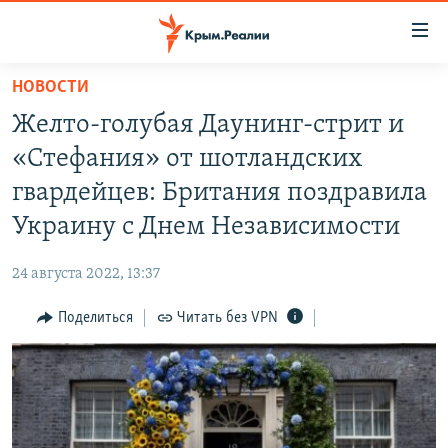
Доступность
ссылки
Вернуться
НОВОСТИ
к
НОВОСТИ
Желто-голубая Даунинг-стрит и
основному
СПЕЦПРОЕКТЫ
содержанию
«Стефания» от шотландских
ВОДА
Вернутся
ГРУЗ 200
гвардейцев: Британия поздравила
к
ИСТОРИЯ
КАРТА ВОЕННЫХ ОБЪЕКТОВ КРЫМА
Украину с Днем Независимости
главной
ЕЩЕ
11 ЛЕТ ОККУПАЦИИ КРЫМА. 11 ИСТОРИЙ СОПРОТИВЛЕНИЯ
навигации
24 августа 2022, 13:37
Вернутся
РАДІО СВОБОДА
ИНТЕРАКТИВ
к
Поделиться
Читать без VPN
КАК ОБОЙТИ БЛОКИРОВКУ
ИНФОГРАФИКА
поиску
ТЕЛЕПРОЕКТ КРЫМ.РЕАЛИИ
Українською
СОВЕТЫ ПРАВОЗАЩИТНИКОВ
Qırımtatar
ПРОПАВШИЕ БЕЗ ВЕСТИ