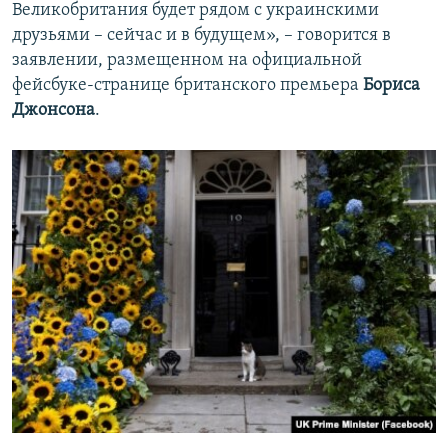
Великобритания будет рядом с украинскими
друзьями – сейчас и в будущем», – говорится в
заявлении, размещенном на официальной
фейсбуке-странице британского премьера
Бориса
Джонсона
.