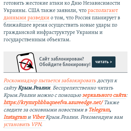
готовить жестокие атаки ко Дню Независимости
Украины. США также заявили, что
располагают
данными разведки
о том, что Россия планирует в
ближайшее время осуществить новые удары по
гражданской инфраструктуре Украины и
государственным объектам.
Сайт заблокирован?
читать >
Обойдите блокировку!
Роскомнадзор пытается заблокировать
доступ к
сайту
Крым.Реалии
.
Беспрепятственно читать
Крым.Реалии можно с помощью
зеркального сайта
:
https://krymrphbbaqneefva.azureedge.net/
Также
следите за основными новостями в
Telegram
,
Instagram
и
Viber
Крым.Реалии. Рекомендуем вам
установить
VPN
.