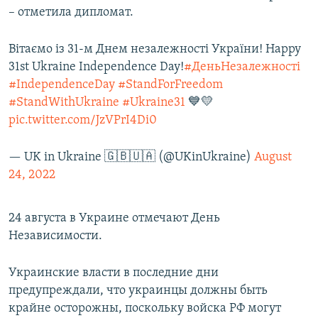
– отметила дипломат.
Вітаємо із 31-м Днем незалежності України! Happy
31st Ukraine Independence Day!
#ДеньНезалежності
#IndependenceDay
#StandForFreedom
#StandWithUkraine
#Ukraine31
💙💛
pic.twitter.com/JzVPrI4Di0
— UK in Ukraine 🇬🇧🇺🇦 (@UKinUkraine)
August
24, 2022
24 августа в Украине отмечают День
Независимости.
Украинские власти в последние дни
предупреждали, что украинцы должны быть
крайне осторожны, поскольку войска РФ могут