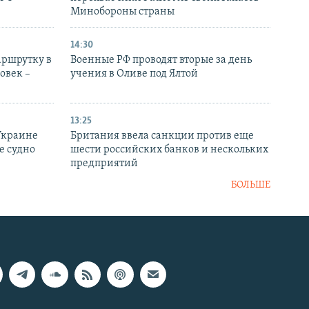
Минобороны страны
14:30
аршрутку в
Военные РФ проводят вторые за день
овек –
учения в Оливе под Ялтой
13:25
Украине
Британия ввела санкции против еще
е судно
шести российских банков и нескольких
предприятий
БОЛЬШЕ