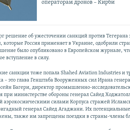
операторам дронов – Кирби
ерг решение об ужесточении санкций против Тегерана 
, которые Россия применяет в Украине, одобрили стр
ешение было опубликовано в Европейском журнале, что
е вступление в силу.
ие санкции тоже попала Shahed Aviation Industries и 
а – это глава Генштаба Вооруженных сил Ирана генер
ейн Багери, директор промышленно-исследовательс
я при министерстве обороны генерал Сайед Ходжатол
 аэрокосмическими силами Корпуса стражей Исламс
игадный генерал Сайед Агаджани. Их потенциальные 
жены, также им запрещены поездки в страны-члены бл