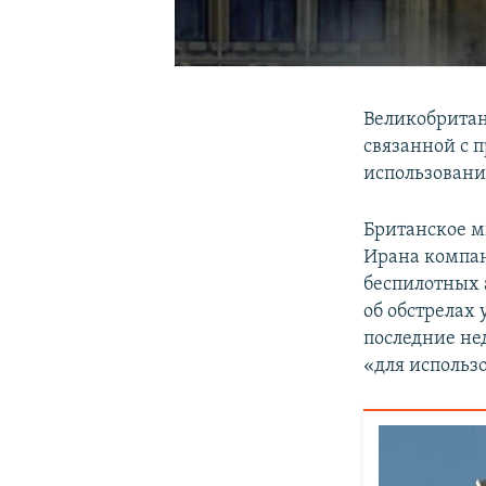
Великобритан
связанной с 
использовани
Британское м
Ирана компани
беспилотных 
об обстрелах
последние не
«для использ