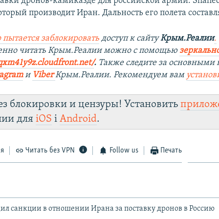
тавки дронов-камиказде для российской армии. Shahed
оторый производит Иран. Дальность его полета составл
 пытается заблокировать
доступ к сайту
Крым.Реалии
.
енно читать Крым.Реалии мож
но с помощью
зеркально
qxm41y9z.cloudfront.net/
. ​
Также следите за основными 
tagra
m
и
Viber
Крым.Реалии. Рекомендуем вам
установ
ез блокировки и цензуры! Установить
прилож
лии для
iOS
і
Android
.
ся
Читать без VPN
Follow us
Печать
дил санкции в отношении Ирана за поставку дронов в Россию