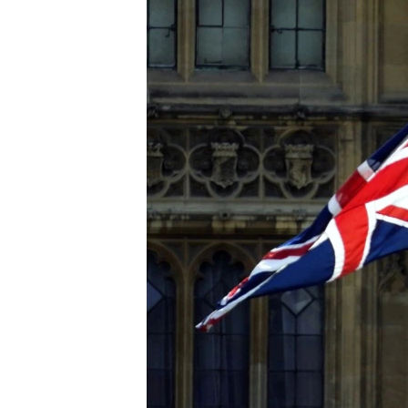
ПОБЕДИТЕЛЕЙ НЕ СУДЯТ?
КРЫМ.НЕПОКОРЕННЫЙ
ELIFBE
УКРАИНСКАЯ ПРОБЛЕМА КРЫМА