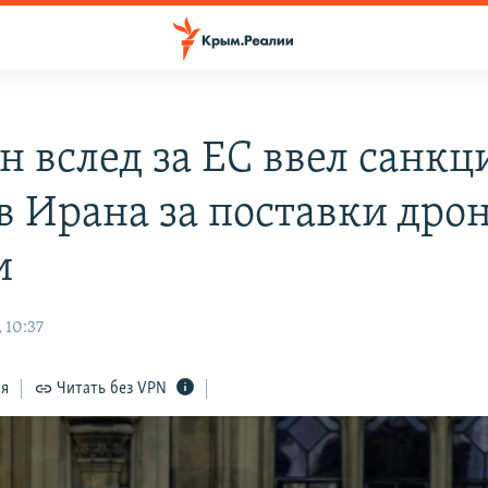
н вслед за ЕС ввел санкц
в Ирана за поставки дро
и
 10:37
ся
Читать без VPN