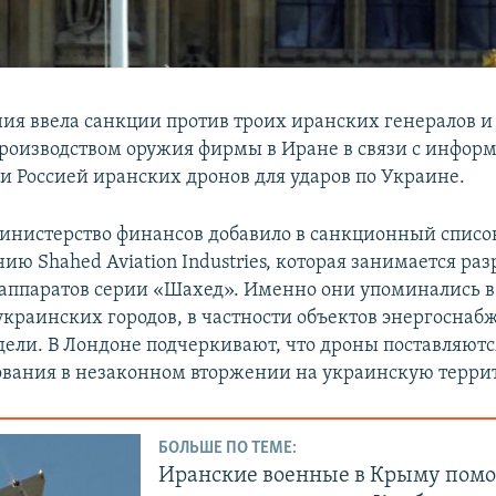
ия ввела санкции против троих иранских генералов и
производством оружия фирмы в Иране в связи с инфор
и Россией иранских дронов для ударов по Украине.
инистерство финансов добавило в санкционный списо
ю Shahed Aviation Industries, которая занимается ра
аппаратов серии «Шахед». Именно они упоминались 
 украинских городов, в частности объектов энергоснаб
дели. В Лондоне подчеркивают, что дроны поставляютс
ования в незаконном вторжении на украинскую терри
БОЛЬШЕ ПО ТЕМЕ:
Иранские военные в Крыму пом