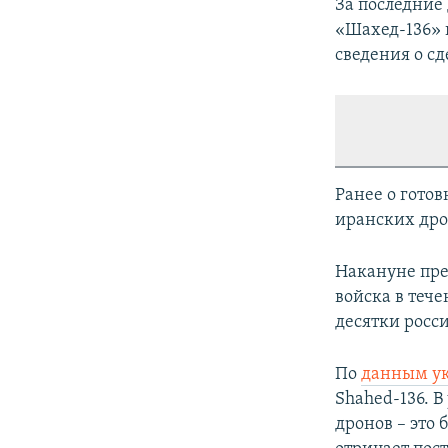
За последние
«Шахед-136» 
сведения о с
Ранее о гото
иранских др
Накануне пре
войска в теч
десятки росс
По
данным ук
Shahed-136. В
дронов – это 