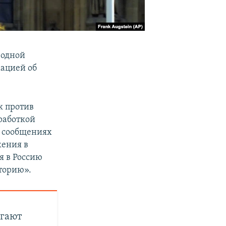
 одной
мацией об
к против
зработкой
в сообщениях
жения в
я в Россию
торию».
огают