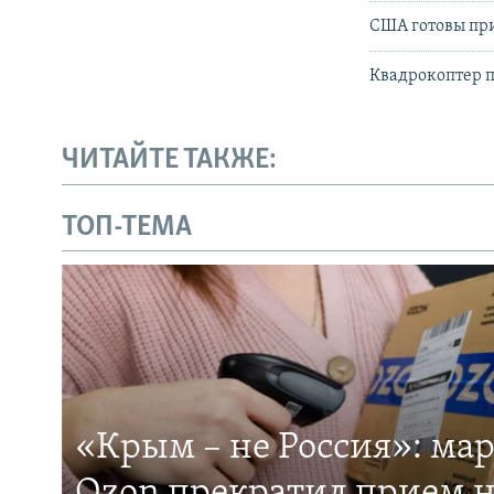
США готовы при
Квадрокоптер п
ЧИТАЙТЕ ТАКЖЕ:
ТОП-ТЕМА
«Крым – не Россия»: ма
Ozon прекратил прием н