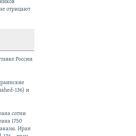
тников
ане отрицают
ставке России
краинские
ahed-136) и
Ирана сотни
рана 1750
заказы. Иран