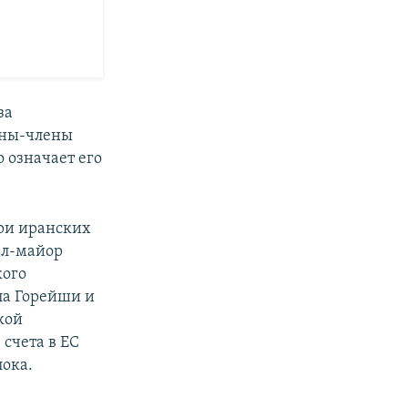
за
аны-члены
 означает его
три иранских
ал-майор
кого
ла Горейши и
кой
счета в ЕС
ока.