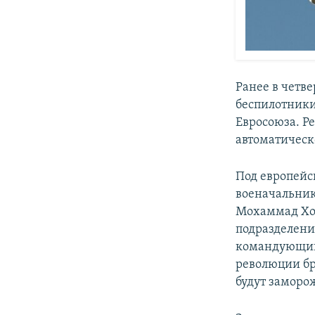
Ранее в четв
беспилотники
Евросоюза. Р
автоматическо
Под европейск
военачальник
Мохаммад Хос
подразделени
командующий
революции бр
будут заморо