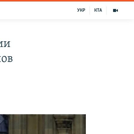
УКР
КТА
ии
нов