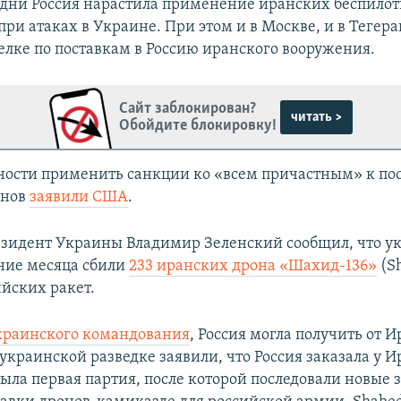
 дни Россия нарастила применение иранских беспило
при атаках в Украине. При этом и в Москве, и в Тегер
делке по поставкам в Россию иранского вооружения.
Сайт заблокирован?
читать >
Обойдите блокировку!
вности применить санкции ко «всем причастным» к по
онов
заявили США
.
зидент Украины Владимир Зеленский сообщил, что у
ение месяца сбили
233 иранских дрона «Шахид-136»
(Sh
ийских ракет.
раинского командования
, Россия могла получить от 
 украинской разведке заявили, что Россия заказала у И
была первая партия, после которой последовали новые 