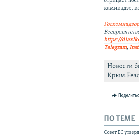
отрицает пос
камикадзе, к
Роскомнадзор
Беспрепятств
https://d1axlk
Telegram
,
Ins
Новости б
Крым.Реа
Поделить
ПО ТЕМЕ
Совет ЕС утвер