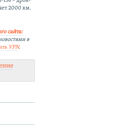
-136 – дрон-
яет 2000 км.
го сайта:
новостями в
ить
VPN
.
ение