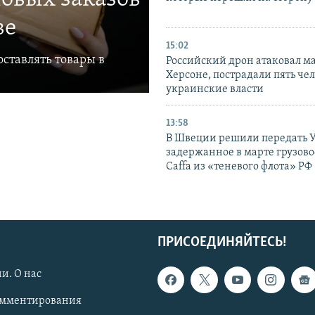
ве
15:02
ставлять товары в
Российский дрон атаковал м
Херсоне, пострадали пять чел
украинские власти
13:58
В Швеции решили передать 
задержанное в марте грузово
Caffa из «теневого флота» РФ
ПРИСОЕДИНЯЙТЕСЬ!
и. О нас
омментирования