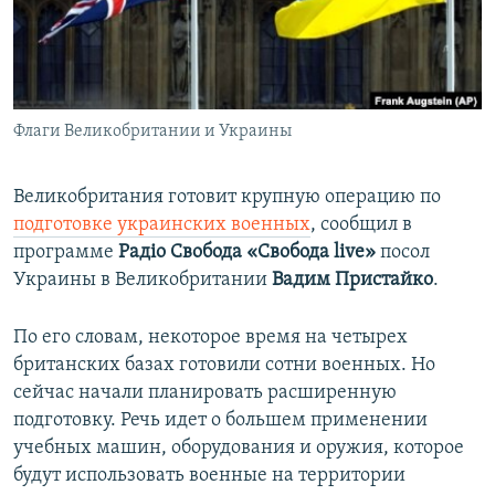
ПРИСОЕДИНЯЙТЕСЬ!
ПОБЕДИТЕЛЕЙ НЕ СУДЯТ?
КРЫМ.НЕПОКОРЕННЫЙ
ELIFBE
Флаги Великобритании и Украины
УКРАИНСКАЯ ПРОБЛЕМА КРЫМА
Все сайты RFE/RL
Великобритания готовит крупную операцию по
подготовке украинских военных
, сообщил в
программе
Радіо Свобода «Свобода live»
посол
Украины в Великобритании
Вадим Пристайко
.
По его словам, некоторое время на четырех
британских базах готовили сотни военных. Но
сейчас начали планировать расширенную
подготовку. Речь идет о большем применении
учебных машин, оборудования и оружия, которое
будут использовать военные на территории