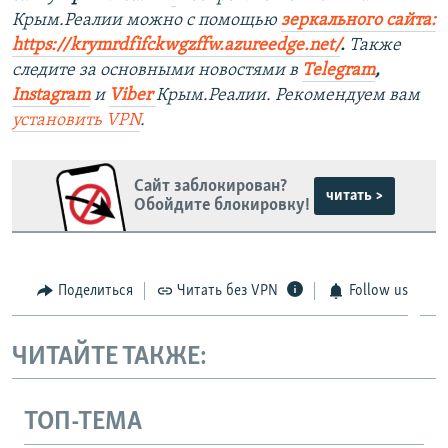
Крым.Реалии можно с помощью
зеркального сайта:
https://krymrdfifckwgzffw.azureedge.net/
. ​
Также
следите за основными новостями в
Telegram
,
Instagram
и
Viber
Крым.Реалии. Рекомендуем вам
установить
VPN
.
Сайт заблокирован?
читать >
Обойдите блокировку!
Поделиться
Читать без VPN
Follow us
ЧИТАЙТЕ ТАКЖЕ:
ТОП-ТЕМА