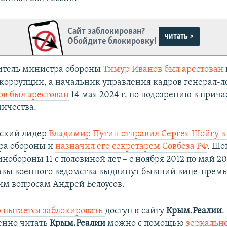
Сайт заблокирован?
читать >
Обойдите блокировку!
итель министра обороны
Тимур Иванов был арестован
коррупции, а начальник управления кадров генерал-л
в был арестован
14 мая 2024 г. по подозрению в прича
ничества.
йский лидер
Владимир Путин отправил Сергея Шойгу в 
ра обороны и
назначил его секретарем Совбеза РФ
. Шо
нобороны 11 с половиной лет – с ноября 2012 по май 20
авы военного ведомства выдвинут бывший вице-премь
м вопросам Андрей Белоусов.
 пытается заблокировать
доступ к сайту
Крым.Реалии
.
енно читать
Крым.Реалии
можно с помощью
зеркально