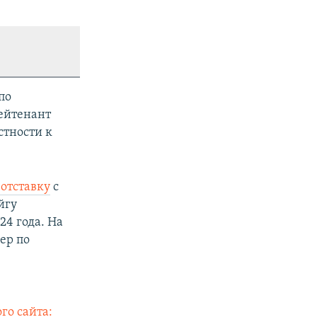
по
ейтенант
стности к
отставку
с
йгу
24 года. На
ер по
го сайта: