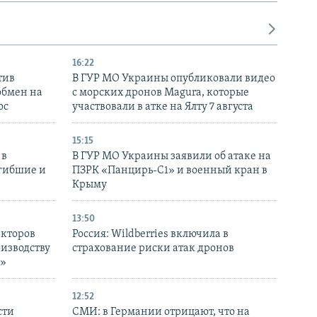
16:22
тив
В ГУР МО Украины опубликовали видео
обмен на
с морских дронов Magura, которые
ос
участвовали в атке на Ялту 7 августа
15:15
 в
В ГУР МО Украины заявили об атаке на
огибшие и
ПЗРК «Панцирь-С1» и военный кран в
Крыму
13:50
екторов
Россия: Wildberries включила в
оизводству
страхование риски атак дронов
р»
12:52
сти
СМИ: в Германии отрицают, что на