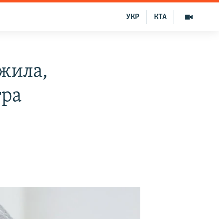
УКР
КТА
жила,
тра