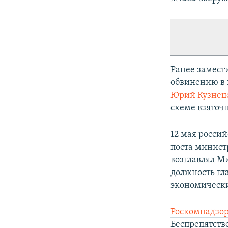
Ранее замест
обвинению в 
Юрий Кузнецо
схеме взяточ
12 мая росси
поста минист
возглавлял Ми
должность гл
экономически
Роскомнадзор
Беспрепятств