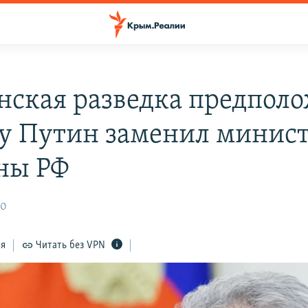
нская разведка предполо
у Путин заменил минис
ны РФ
50
ся
Читать без VPN