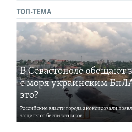
ТОП-ТЕМА
В Севастополе обещают 
с моря украинским БпЛА
это?
Российские власти города анонсировали появ
защиты от беспилотников