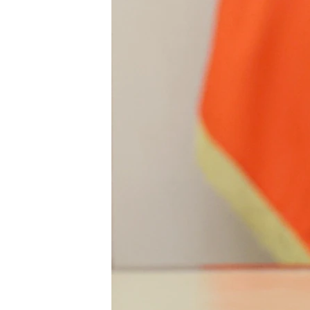
ПОБЕДИТЕЛЕЙ НЕ СУДЯТ?
КРЫМ.НЕПОКОРЕННЫЙ
ELIFBE
УКРАИНСКАЯ ПРОБЛЕМА КРЫМА