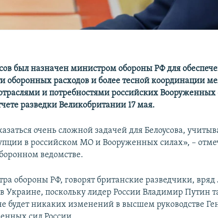
сов был назначен министром обороны РФ для обеспеч
и оборонных расходов и более тесной координации м
траслями и потребностями российских Вооруженных 
тчете разведки Великобритании 17 мая.
казаться очень сложной задачей для Белоусова, учиты
упции в российском МО и Вооруженных силах», – отме
боронном ведомстве.
ра обороны РФ, говорят британские разведчики, вряд 
 в Украине, поскольку лидер России Владимир Путин 
 не будет никаких изменений в высшем руководстве Ге
енных сил России.