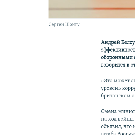
Сергей Шойгу
Андрей Белоу
эффективност
оборонными о
говорится в о
«Это может о
уровень корр
британском о
Смена минист
на ход войны
объявил, что
штаба Вооруж