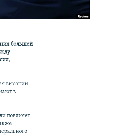
ения большей
ежду
сил,
вая высокий
чают в
ли повлияет
также
нерального