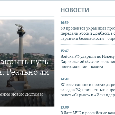
НОВОСТИ
16:59
60 процентов украинцев про
передачи России Донбасса в 
гарантии безопасности – опр
15:47
Войска РФ ударили по Изюму
закрыть путь
Харьковской области, есть п
пострадавшие – власти
. Реально ли
14:40
ЕС ввел санкции против дир
заводов РФ, причастных к пр
ление новой системы
ракет «Сармат» и «Исканде
13:09
В Ялте МЧС и российские вла