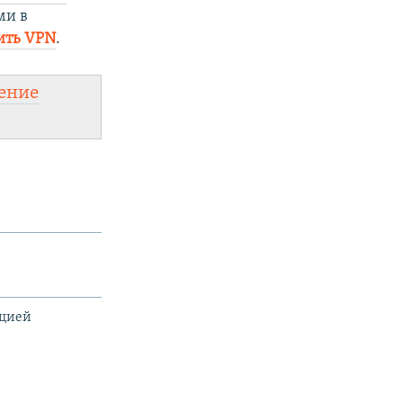
ми в
ить
VPN
.
ение
ацией