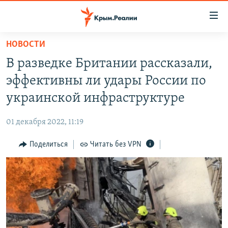
Доступность
ссылки
Вернуться
НОВОСТИ
к
НОВОСТИ
В разведке Британии рассказали,
основному
СПЕЦПРОЕКТЫ
содержанию
эффективны ли удары России по
ВОДА
Вернутся
ГРУЗ 200
украинской инфраструктуре
к
ИСТОРИЯ
КАРТА ВОЕННЫХ ОБЪЕКТОВ КРЫМА
главной
01 декабря 2022, 11:19
ЕЩЕ
11 ЛЕТ ОККУПАЦИИ КРЫМА. 11 ИСТОРИЙ СОПРОТИВЛЕНИЯ
навигации
Вернутся
Поделиться
Читать без VPN
РАДІО СВОБОДА
ИНТЕРАКТИВ
к
КАК ОБОЙТИ БЛОКИРОВКУ
ИНФОГРАФИКА
поиску
ТЕЛЕПРОЕКТ КРЫМ.РЕАЛИИ
Українською
СОВЕТЫ ПРАВОЗАЩИТНИКОВ
Qırımtatar
ПРОПАВШИЕ БЕЗ ВЕСТИ