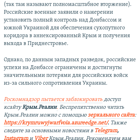
(так там называют полномасштабное вторжение).
Российские военные заявили о намерении
установить полный контроль над Донбассом и
южной Украиной для обеспечения сухопутного
коридора в аннексированный Крым и получения
выхода в Приднестровье.
Однако, по данным западных разведок, российские
успехи на Донбассе ограничены и достигнуты
значительными потерями для российских войск
из-за сильного сопротивления Украины.
Роскомнадзор пытается заблокировать
доступ
ксайту
Крым.Реалии
.
Беспрепятственно читать
Крым.Реалии можно с помощью
зеркального сайта
:
https://krymruwyjwarfvoia.azureedge.net/
.
Также
следите за основными новостями в
Telegram
,
Instagram
и
Viber
Крым.Реалии. Рекомендуем вам