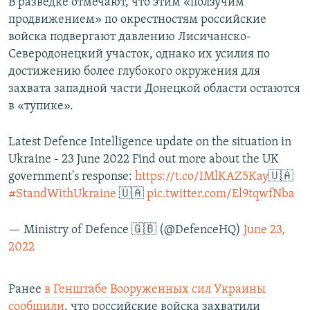
В разведке отмечают, что этим «ползучим
продвижением» по окрестностям российские
войска подвергают давлению Лисичанско-
Северодонецкий участок, однако их усилия по
достижению более глубокого окружения для
захвата западной части Донецкой области остаются
в «тупике».
Latest Defence Intelligence update on the situation in
Ukraine - 23 June 2022 Find out more about the UK
government's response:
https://t.co/IMlKAZ5Kay
🇺🇦
#StandWithUkraine
🇺🇦
pic.twitter.com/El9tqwfNba
— Ministry of Defence 🇬🇧 (@DefenceHQ)
June 23,
2022
Ранее
в Генштабе Вооруженных сил Украины
сообщили
, что российские войска захватили