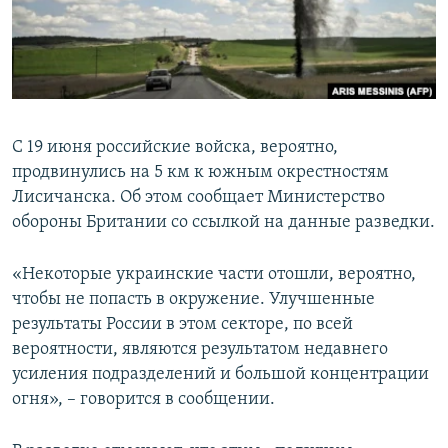
ПРИСОЕДИНЯЙТЕСЬ!
ПОБЕДИТЕЛЕЙ НЕ СУДЯТ?
КРЫМ.НЕПОКОРЕННЫЙ
ELIFBE
УКРАИНСКАЯ ПРОБЛЕМА КРЫМА
С 19 июня российские войска, вероятно,
Все сайты RFE/RL
продвинулись на 5 км к южным окрестностям
Лисичанска. Об этом сообщает Министерство
обороны Британии со ссылкой на данные разведки.
«Некоторые украинские части отошли, вероятно,
чтобы не попасть в окружение. Улучшенные
результаты России в этом секторе, по всей
вероятности, являются результатом недавнего
усиления подразделений и большой концентрации
огня», – говорится в сообщении.