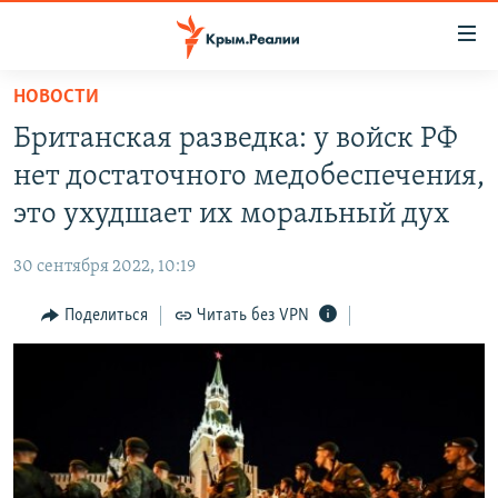
Доступность
ссылки
Вернуться
НОВОСТИ
к
НОВОСТИ
Британская разведка: у войск РФ
основному
СПЕЦПРОЕКТЫ
содержанию
нет достаточного медобеспечения,
ВОДА
Вернутся
ГРУЗ 200
это ухудшает их моральный дух
к
ИСТОРИЯ
КАРТА ВОЕННЫХ ОБЪЕКТОВ КРЫМА
главной
30 сентября 2022, 10:19
ЕЩЕ
11 ЛЕТ ОККУПАЦИИ КРЫМА. 11 ИСТОРИЙ СОПРОТИВЛЕНИЯ
навигации
Вернутся
Поделиться
Читать без VPN
РАДІО СВОБОДА
ИНТЕРАКТИВ
к
КАК ОБОЙТИ БЛОКИРОВКУ
ИНФОГРАФИКА
поиску
ТЕЛЕПРОЕКТ КРЫМ.РЕАЛИИ
Українською
СОВЕТЫ ПРАВОЗАЩИТНИКОВ
Qırımtatar
ПРОПАВШИЕ БЕЗ ВЕСТИ