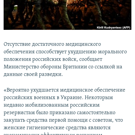
ПРИСОЕДИНЯЙТЕСЬ!
ПОБЕДИТЕЛЕЙ НЕ СУДЯТ?
КРЫМ.НЕПОКОРЕННЫЙ
ELIFBE
УКРАИНСКАЯ ПРОБЛЕМА КРЫМА
Отсутствие достаточного медицинского
Все сайты RFE/RL
обеспечения способствует ухудшению морального
положения российских войск, сообщает
Министерство обороны Британии со ссылкой на
данные своей разведки.
«Вероятно ухудшается медицинское обеспечение
российских военных в Украине. Некоторым
недавно мобилизованным российским
резервистам было приказано самостоятельно
закупать средства первой помощи с советом, что
женские гигиенические средства являются