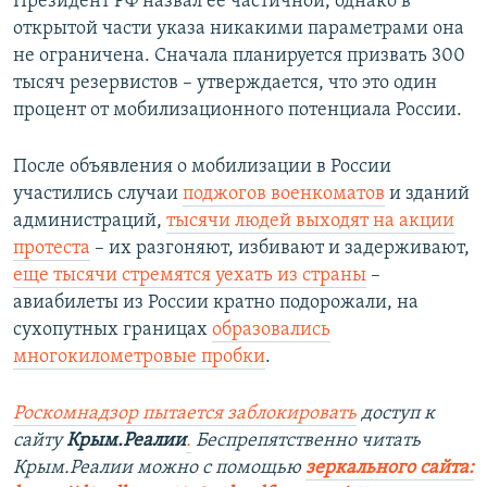
Президент РФ назвал ее частичной, однако в
открытой части указа никакими параметрами она
не ограничена. Сначала планируется призвать 300
тысяч резервистов – утверждается, что это один
процент от мобилизационного потенциала России.
После объявления о мобилизации в России
участились случаи
поджогов военкоматов
и зданий
администраций,
тысячи людей выходят на акции
протеста
– их разгоняют, избивают и задерживают,
еще тысячи стремятся уехать из страны
–
авиабилеты из России кратно подорожали, на
сухопутных границах
образовались
многокилометровые пробки
.
Роскомнадзор пытается заблокировать
доступ к
сайту
Крым.Реалии
.
Беспрепятственно читать
Крым.Реалии можно с помощью
зеркального сайта: