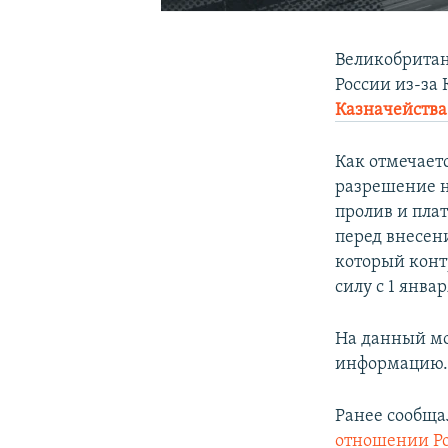
Великобритан
России из-за
Казначейства
Как отмечает
разрешение н
пролив и пла
перед внесен
который конт
силу с 1 январ
На данный мо
информацию
Ранее сообща
отношении Р