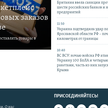
Британия ввела санкции про
ркетплейс
шести российских банков и 
предприятий
овых заказов
11:50
ве
Украина подтвердила удар по
Ярославской области РФ – поч
ставлять товары в
километрах от границы
10:40
ВС ВСУ: ночью войска РФ ата
Украину 100 БпЛА и четырьм
ракетами, часть из них запус
Крыма
ПРИСОЕДИНЯЙТЕСЬ!
и. О нас