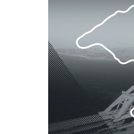
ПОБЕДИТЕЛЕЙ НЕ СУДЯТ?
КРЫМ.НЕПОКОРЕННЫЙ
ELIFBE
УКРАИНСКАЯ ПРОБЛЕМА КРЫМА