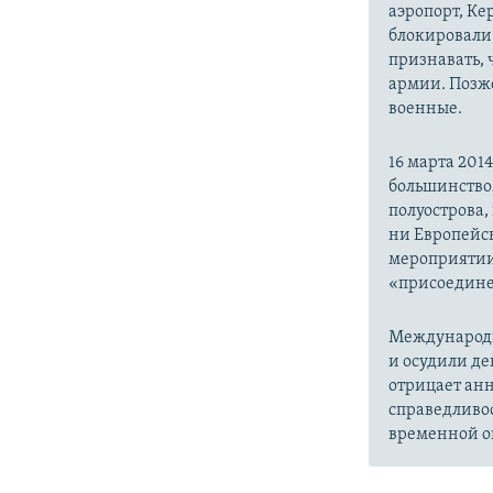
аэропорт, Ке
блокировали 
признавать,
армии. Позже
военные.
16 марта 20
большинство
полуострова,
ни Европейск
мероприятии
«присоедине
Международн
и осудили де
отрицает анн
справедливо
временной ок