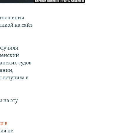
отношении
ылкой на сайт
получили
рченский
анских судов
тании,
 вступила в
 на эту
и в
сия не