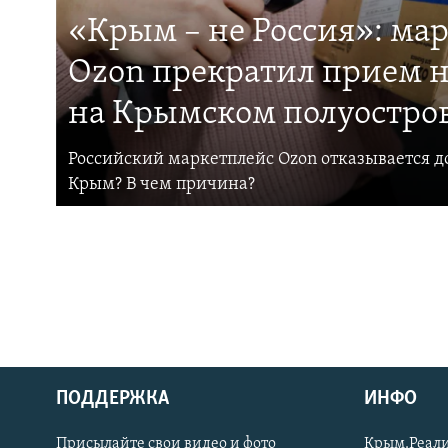
«Крым – не Россия»: ма
Ozon прекратил прием н
на Крымском полуостро
Российский маркетплейс Ozon отказывается до
Крым? В чем причина?
ПОДДЕРЖКА
ИНФО
Українською
Присылайте свои видео и фото
Крым.Реали