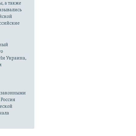
ы, а также
казывались
йской
оссийские
нный
го
 Ни Украина,
м
езаконными
 Россия
ческой
чала