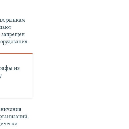
ным рынкам
ещают
 запрещен
борудования.
рафы из
у
раничения
организаций,
дически