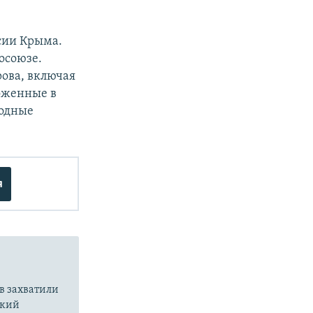
ксии Крыма.
осоюзе.
ова, включая
ложенные в
родные
я
в захватили
ский