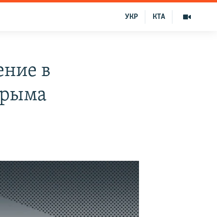
УКР
КТА
ение в
Крыма