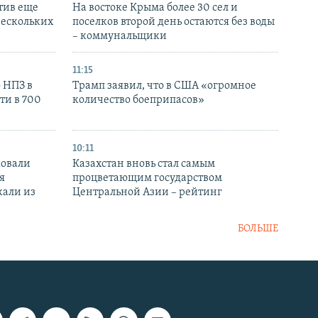
тив еще
На востоке Крыма более 30 сел и
нескольких
поселков второй день остаются без воды
– коммунальщики
11:15
 НПЗ в
Трамп заявил, что в США «огромное
ти в 700
количество боеприпасов»
10:11
ковали
Казахстан вновь стал самым
я
процветающим государством
кали из
Центральной Азии – рейтинг
БОЛЬШЕ