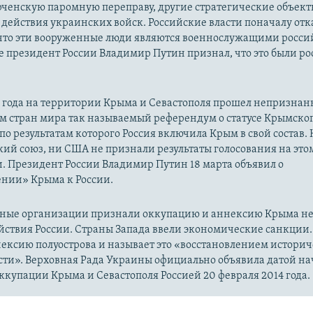
рченскую паромную переправу, другие стратегические объект
действия украинских войск. Российские власти поначалу от
 что эти вооруженные люди являются военнослужащими росси
 президент России Владимир Путин признал, что это были р
14 года на территории Крыма и Севастополя прошел непризна
м стран мира так называемый референдум о статусе Крымско
 по результатам которого Россия включила Крым в свой состав.
ий союз, ни США не признали результаты голосования на это
. Президент России Владимир Путин 18 марта объявил о
нии» Крыма к России.
ые организации признали оккупацию и аннексию Крыма н
йствия России. Страны Запада ввели экономические санкции.
ексию полуострова и называет это «восстановлением истори
сти». Верховная Рада Украины официально объявила датой на
купации Крыма и Севастополя Россией 20 февраля 2014 года.