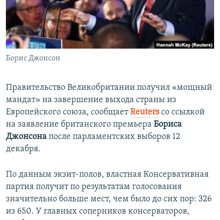
ПРИСОЕДИНЯЙТЕСЬ!
ПОБЕДИТЕЛЕЙ НЕ СУДЯТ?
КРЫМ.НЕПОКОРЕННЫЙ
ELIFBE
Борис Джонсон
УКРАИНСКАЯ ПРОБЛЕМА КРЫМА
Все сайты RFE/RL
Правительство Великобритании получил «мощный
мандат» на завершение выхода страны из
Европейского союза, сообщает
Reuters
со ссылкой
на заявление британского премьера
Бориса
Джонсона
после парламентских выборов 12
декабря.
По данным экзит-полов, властная Консервативная
партия получит по результатам голосования
значительно больше мест, чем было до сих пор: 326
из 650. У главных соперников консерваторов,