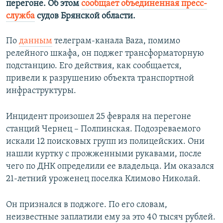
перегоне. Об этом
сообщает объединенная пресс-
ПРИСОЕДИНЯЙТЕСЬ!
ПОБЕДИТЕЛЕЙ НЕ СУДЯТ?
служба
судов Брянской области.
КРЫМ.НЕПОКОРЕННЫЙ
По
данным
телеграм-канала Baza, помимо
ELIFBE
релейного шкафа, он поджег трансформаторную
УКРАИНСКАЯ ПРОБЛЕМА КРЫМА
подстанцию. Его действия, как сообщается,
Все сайты RFE/RL
привели к разрушению объекта транспортной
инфраструктуры.
Инцидент произошел 25 февраля на перегоне
станций Чернец – Полпинская. Подозреваемого
искали 12 поисковых групп из полицейских. Они
нашли куртку с прожженными рукавами, после
чего по ДНК определили ее владельца. Им оказался
21-летний уроженец поселка Климово Николай.
Он признался в поджоге. По его словам,
неизвестные заплатили ему за это 40 тысяч рублей.