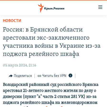
Доступность
ссылки
Вернуться
НОВОСТИ
к
НОВОСТИ
Россия: в Брянской области
основному
СПЕЦПРОЕКТЫ
содержанию
арестовали экс-заключенного
ВОДА
Вернутся
ГРУЗ 200
участника войны в Украине из-за
к
ИСТОРИЯ
КАРТА ВОЕННЫХ ОБЪЕКТОВ КРЫМА
поджога релейного шкафа
главной
ЕЩЕ
11 ЛЕТ ОККУПАЦИИ КРЫМА. 11 ИСТОРИЙ СОПРОТИВЛЕНИЯ
навигации
05 марта 2024, 21:16
Вернутся
РАДІО СВОБОДА
ИНТЕРАКТИВ
к
Поделиться
Читать без VPN
КАК ОБОЙТИ БЛОКИРОВКУ
ИНФОГРАФИКА
поиску
Володарский районный суд российского Брянска
ТЕЛЕПРОЕКТ КРЫМ.РЕАЛИИ
Українською
арестовал 21-летнего местного жителя по делу о
СОВЕТЫ ПРАВОЗАЩИТНИКОВ
диверсии (пункт "а" часть 2 статьи 281 УК) из-за
Qırımtatar
поджога релейного шкафа на железнодорожном
ПРОПАВШИЕ БЕЗ ВЕСТИ