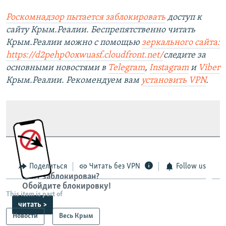
Роскомнадзор пытается заблокировать
доступ к
сайту Крым.Реалии. Беспрепятственно читать
Крым.Реалии можно с помощью
зеркального сайта:
https://d2pehp0oxwuasf.cloudfront.net/
следите за
основными новостями в
Telegram
,
Instagram
и
Viber
Крым.Реалии. Рекомендуем вам
установить VPN
.
Поделиться
Читать без VPN
Follow us
Сайт заблокирован?
Обойдите блокировку!
This item is part of
читать >
Новости
Весь Крым