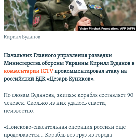
ПРИСОЕДИНЯЙТЕСЬ!
ПОБЕДИТЕЛЕЙ НЕ СУДЯТ?
КРЫМ.НЕПОКОРЕННЫЙ
ELIFBE
Кирилл Буданов
УКРАИНСКАЯ ПРОБЛЕМА КРЫМА
Все сайты RFE/RL
Начальник Главного управления разведки
Министерства обороны Украины Кирилл Буданов в
комментарии ICTV
прокомментировал атаку на
российский БДК «Цезарь Куников».
По словам Буданова, экипаж корабля составляет 90
человек. Сколько из них удалось спасти,
неизвестно.
«Поисково-спасательная операция россиян еще
продолжается... Корабль вез груз из города