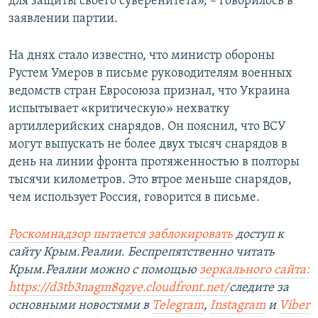
для защиты своего суверенитета», – говорилось в
заявлении партии.
На днях стало известно, что министр обороны
Рустем Умеров в письме руководителям военных
ведомств стран Евросоюза признал, что Украина
испытывает «критическую» нехватку
артиллерийских снарядов. Он пояснил, что ВСУ
могут выпускать не более двух тысяч снарядов в
день на линии фронта протяженностью в полторы
тысячи километров. Это втрое меньше снарядов,
чем использует Россия, говорится в письме.
Роскомнадзор пытается заблокировать
доступ к
сайту Крым.Реалии. Беспрепятственно читать
Крым.Реалии можно с помощью
зеркального сайта:
https://d3tb3nagm8qzye.cloudfront.net/
следите за
основными новостями в
Telegram
,
Instagram
и
Viber