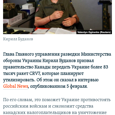
ПРИСОЕДИНЯЙТЕСЬ!
ПОБЕДИТЕЛЕЙ НЕ СУДЯТ?
КРЫМ.НЕПОКОРЕННЫЙ
ELIFBE
УКРАИНСКАЯ ПРОБЛЕМА КРЫМА
Все сайты RFE/RL
Кирилл Буданов
Глава Главного управления разведки Министерства
обороны Украины Кирилл Буданов призвал
правительство Канады передать Украине более 83
тысяч ракет CRV7, которые планируют
утилизировать. Об этом он сказал в интервью
Global News
, опубликованном 5 февраля
.
По его словам, это поможет Украине противостоять
российским войскам и сэкономит средства
канадских налогоплательщиков на уничтожение