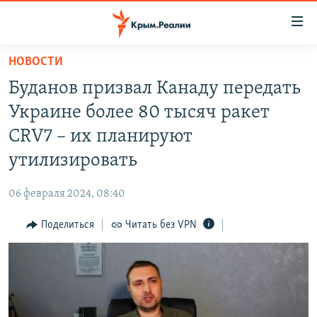
Доступность
ссылки
Вернуться
НОВОСТИ
к
НОВОСТИ
Буданов призвал Канаду передать
основному
СПЕЦПРОЕКТЫ
содержанию
Украине более 80 тысяч ракет
ВОДА
Вернутся
ГРУЗ 200
CRV7 – их планируют
к
ИСТОРИЯ
КАРТА ВОЕННЫХ ОБЪЕКТОВ КРЫМА
утилизировать
главной
ЕЩЕ
11 ЛЕТ ОККУПАЦИИ КРЫМА. 11 ИСТОРИЙ СОПРОТИВЛЕНИЯ
навигации
06 февраля 2024, 08:40
Вернутся
РАДІО СВОБОДА
ИНТЕРАКТИВ
к
Поделиться
Читать без VPN
КАК ОБОЙТИ БЛОКИРОВКУ
ИНФОГРАФИКА
поиску
ТЕЛЕПРОЕКТ КРЫМ.РЕАЛИИ
Українською
СОВЕТЫ ПРАВОЗАЩИТНИКОВ
Qırımtatar
ПРОПАВШИЕ БЕЗ ВЕСТИ