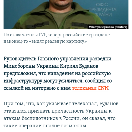
ПРИСОЕДИНЯЙТЕСЬ!
ПОБЕДИТЕЛЕЙ НЕ СУДЯТ?
КРЫМ.НЕПОКОРЕННЫЙ
ELIFBE
По словам главы ГУР, теперь российские граждане
УКРАИНСКАЯ ПРОБЛЕМА КРЫМА
наконец-то «видят реальную картину»
Все сайты RFE/RL
Руководитель Главного управления разведки
Минобороны Украины Кирилл Буданов
предположил, что нападения на российскую
инфраструктуру могут усилиться, сообщил со
ссылкой на интервью с ним
телеканал CNN
.
При том, что, как указывает телеканал, Буданов
отказался признать причастность Украины к
атакам беспилотников в России, он сказал, что
такие операции вполне возможны.