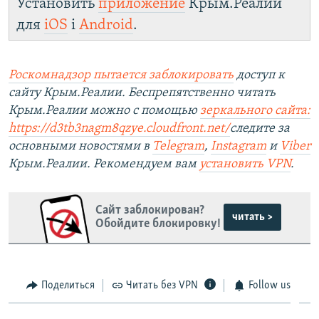
Установить
приложение
Крым.Реалии
для
iOS
і
Android
.
Роскомнадзор пытается заблокировать
доступ к
сайту Крым.Реалии. Беспрепятственно читать
Крым.Реалии можно с помощью
зеркального сайта:
https://d3tb3nagm8qzye.cloudfront.net/
следите за
основными новостями в
Telegram
,
Instagram
и
Viber
Крым.Реалии. Рекомендуем вам
установить VPN
.
Сайт заблокирован?
читать >
Обойдите блокировку!
Поделиться
Читать без VPN
Follow us