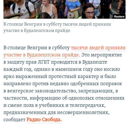
ПРИСОЕДИНЯЙТЕСЬ!
ПОБЕДИТЕЛЕЙ НЕ СУДЯТ?
КРЫМ.НЕПОКОРЕННЫЙ
В столице Венгрии в субботу тысячи людей приняли
ELIFBE
участие в Будапештском прайде
УКРАИНСКАЯ ПРОБЛЕМА КРЫМА
Все сайты RFE/RL
В столице Венгрии в субботу
тысячи людей приняли
участие в Будапештском прайде
. Это мероприятие
в защиту прав ЛГБТ проводится в Будапеште
каждый год, однако в нынешнем году оно носило
ярко выраженный протестный характер и было
направлено против недавно одобренных поправок
в венгерское законодательство, запрещающих, в
частности, информацию об однополых отношениях
и смене пола в учебниках и телепередачах,
предназначенных для несовершеннолетних,
сообщает
Радио Свобода.