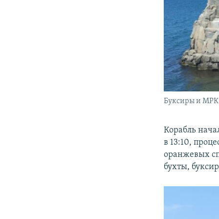
Буксиры и МРК 
Корабль нача
в 13:10, проц
оранжевых сп
бухты, букси