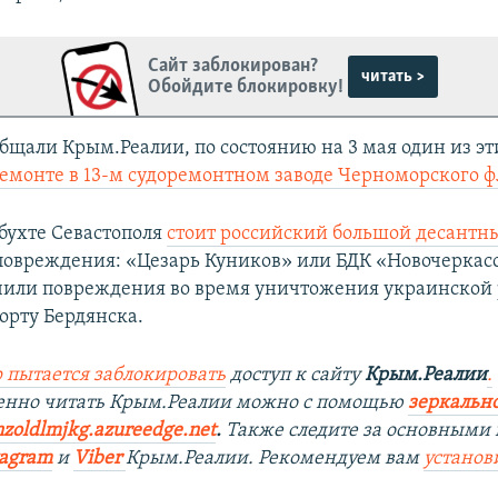
Сайт заблокирован?
читать >
Обойдите блокировку!
общали Крым.Реалии, по состоянию на 3 мая один из э
ремонте в 13-м судоремонтном заводе Черноморского ф
бухте Севастополя
стоит российский большой десантн
овреждения: «Цезарь Куников» или БДК «Новочеркасск
чили повреждения во время уничтожения украинской 
орту Бердянска.
 пытается заблокировать
доступ к сайту
Крым.Реалии
.
венно читать Крым.Реалии можно с помощью
зеркально
nzoldlmjkg.azureedge.net
.
Также следите за основными 
tagram
и
Viber
Крым.Реалии. Рекомендуем вам
установ