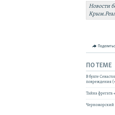
Новости б
Крым.Реа
Поделить
ПО ТЕМЕ
В бухте Севаст
повреждения (
Тайна фрегата 
Черноморский ф