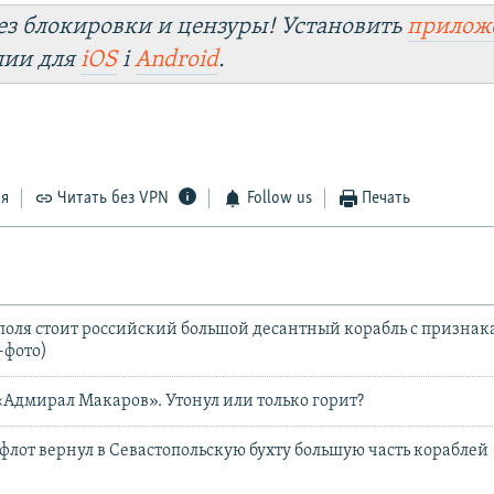
ез блокировки и цензуры! Установить
прилож
лии для
iOS
і
Android
.
ся
Читать без VPN
Follow us
Печать
ополя стоит российский большой десантный корабль с призна
+фото)
«Адмирал Макаров». Утонул или только горит?
лот вернул в Севастопольскую бухту большую часть кораблей 