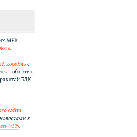
тих МРК
лота
.
ый корабль
с
» – оба этих
ракетой БДК
го сайта
:
новостями в
ить
VPN
.