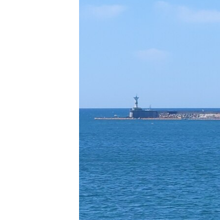
ПОБЕДИТЕЛЕЙ НЕ СУДЯТ?
КРЫМ.НЕПОКОРЕННЫЙ
ELIFBE
УКРАИНСКАЯ ПРОБЛЕМА КРЫМА