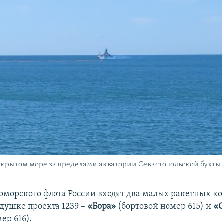
ткрытом море за пределами акватории Севастопольской бухты
номорского флота России входят два малых ракетных ко
душке проекта 1239 –
«Бора»
(бортовой номер 615) и
«
ер 616).