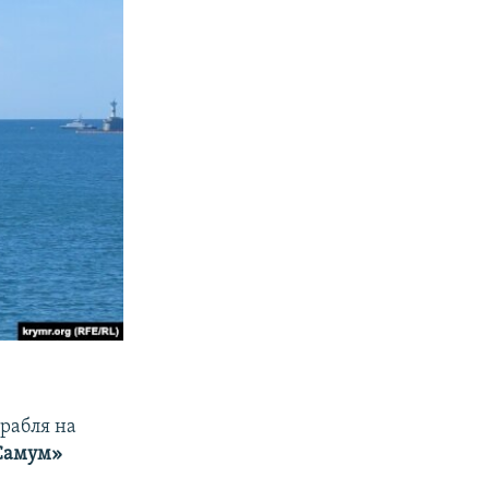
рабля на
Самум»