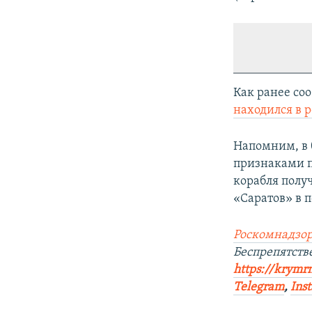
Как ранее со
находился в 
Напомним, в 
признаками п
корабля полу
«Саратов» в п
Роскомнадзор
Беспрепятст
https://krymr
Telegram
,
Ins