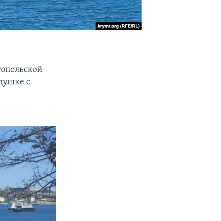
топольской
душке с