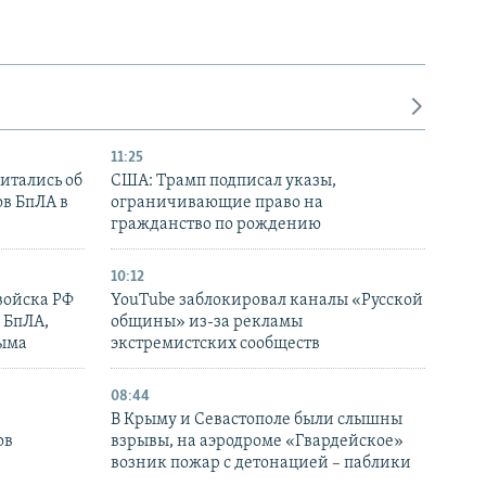
11:25
итались об
США: Трамп подписал указы,
ов БпЛА в
ограничивающие право на
гражданство по рождению
10:12
войска РФ
YouTube заблокировал каналы «Русской
 БпЛА,
общины» из-за рекламы
рыма
экстремистских сообществ
08:44
В Крыму и Севастополе были слышны
ов
взрывы, на аэродроме «Гвардейское»
возник пожар с детонацией – паблики