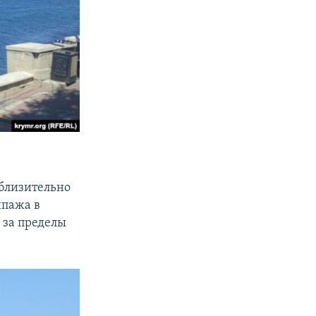
иблизительно
ипажа в
 за пределы