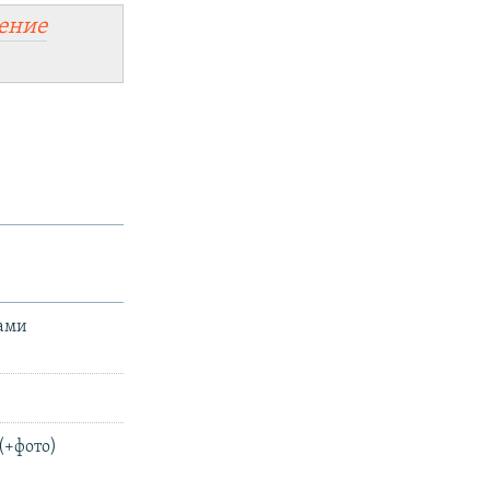
ение
ками
(+фото)