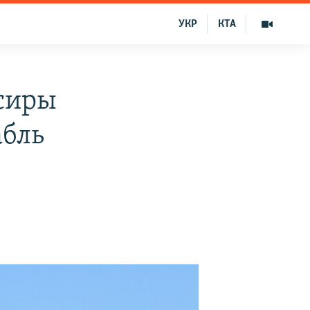
УКР
КТА
ксиры
абль
)