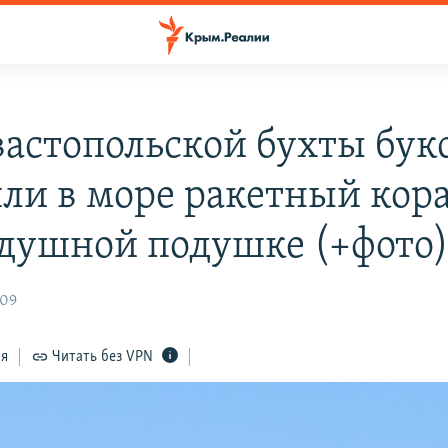
вастопольской бухты бу
ли в море ракетный кор
здушной подушке (+фото
:09
ся
Читать без VPN