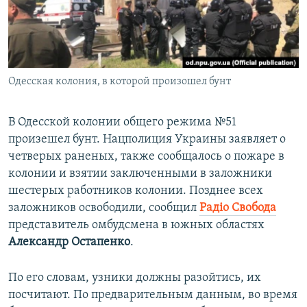
ПРИСОЕДИНЯЙТЕСЬ!
ПОБЕДИТЕЛЕЙ НЕ СУДЯТ?
КРЫМ.НЕПОКОРЕННЫЙ
ELIFBE
Одесская колония, в которой произошел бунт
УКРАИНСКАЯ ПРОБЛЕМА КРЫМА
Все сайты RFE/RL
В Одесской колонии общего режима №51
произешел бунт. Нацполиция Украины заявляет о
четверых раненых, также сообщалось о пожаре в
колонии и взятии заключенными в заложники
шестерых работников колонии. Позднее всех
заложников освободили, сообщил
Радіо Свобода
представитель омбудсмена в южных областях
Александр Остапенко
.
По его словам, узники должны разойтись, их
посчитают. По предварительным данным, во время