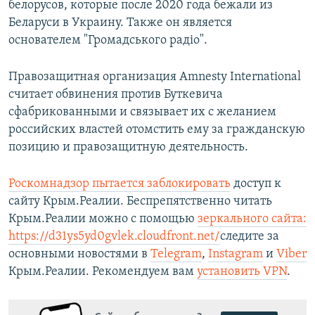
белорусов, которые после 2020 года бежали из
Беларуси в Украину. Также он является
основателем "Громадського радіо".
Правозащитная организация Amnesty International
считает обвинения против Буткевича
сфабрикованными и связывает их с желанием
российских властей отомстить ему за гражданскую
позицию и правозащитную деятельность.
Роскомнадзор пытается заблокировать
доступ к
сайту Крым.Реалии. Беспрепятственно читать
Крым.Реалии можно с помощью
зеркального сайта:
https://d31ys5yd0gvlek.cloudfront.net/
следите за
основными новостями в
Telegram
,
Instagram
и
Viber
Крым.Реалии. Рекомендуем вам
установить VPN
.