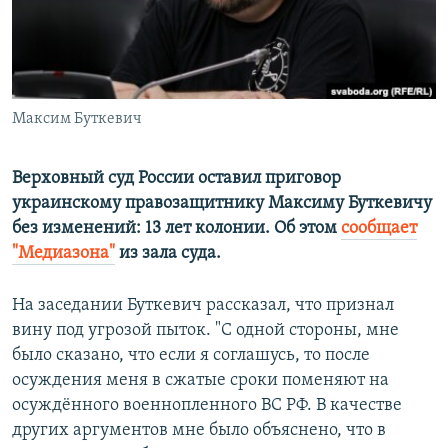
ПРИСОЕДИНЯЙТЕСЬ!
ПОБЕДИТЕЛЕЙ НЕ СУДЯТ?
КРЫМ.НЕПОКОРЕННЫЙ
ELIFBE
Максим Буткевич
УКРАИНСКАЯ ПРОБЛЕМА КРЫМА
Все сайты RFE/RL
Верховный суд России оставил приговор
украинскому правозащитнику Максиму Буткевичу
без изменений: 13 лет колонии. Об этом
сообщает
"Медиазона"
из зала суда.
На заседании Буткевич рассказал, что признал
вину под угрозой пыток. "С одной стороны, мне
было сказано, что если я соглашусь, то после
осуждения меня в сжатые сроки поменяют на
осуждённого военнопленного ВС РФ. В качестве
других аргументов мне было объяснено, что в